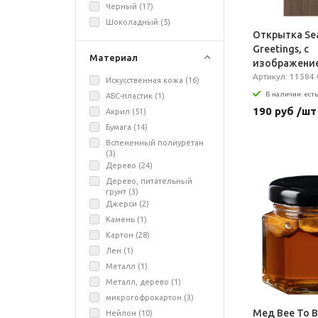
Черный (
17
)
Шоколадный (
5
)
Открытка Sea
Greetings, с
Материал
изображени
Артикул: 11584.
Искусственная кожа (
16
)
В наличии: есть
АБС-пластик (
1
)
190 руб /шт
Акрил (
51
)
Бумага (
14
)
Вспененный полиуретан
(
3
)
Дерево (
24
)
Дерево, питательный
грунт (
3
)
Джерси (
2
)
Камень (
1
)
Картон (
28
)
Лен (
1
)
Металл (
1
)
Металл, дерево (
1
)
микрогофрокартон (
3
)
Мед Bee To B
Нейлон (
10
)