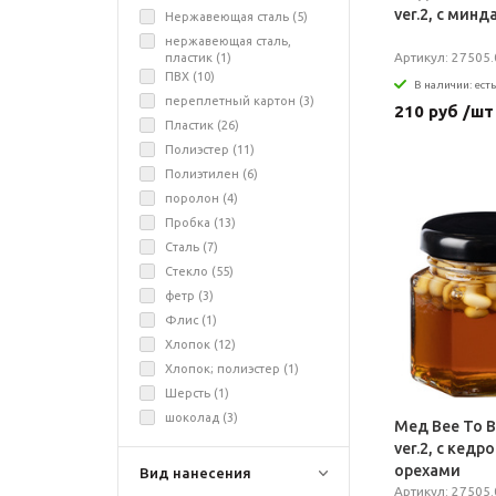
ver.2, с мин
Нержавеющая сталь (
5
)
нержавеющая сталь,
Артикул: 27505.
пластик (
1
)
ПВХ (
10
)
В наличии: есть
переплетный картон (
3
)
210 руб /шт
Пластик (
26
)
Полиэстер (
11
)
Полиэтилен (
6
)
поролон (
4
)
Пробка (
13
)
Сталь (
7
)
Стекло (
55
)
фетр (
3
)
Флис (
1
)
Хлопок (
12
)
Хлопок; полиэстер (
1
)
Шерсть (
1
)
шоколад (
3
)
Мед Bee To B
ver.2, с кед
орехами
Вид нанесения
Артикул: 27505.