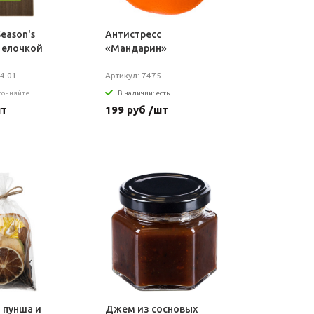
eason's
Антистресс
с елочкой
«Мандарин»
4.01
Артикул: 7475
уточняйте
В наличии: есть
шт
199 руб /шт
 пунша и
Джем из сосновых