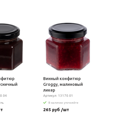
нфитюр
Винный конфитюр
усничный
Groggy, малиновый
ликер
0.04
Артикул: 13170.01
сть
В наличии: уточняйте
шт
265 руб /шт