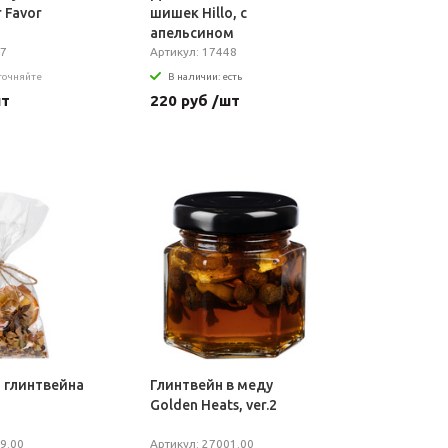
r Favor
шишек Hillo, с
апельсином
57
Артикул: 17448
уточняйте
В наличии: есть
шт
220 руб /шт
 глинтвейна
Глинтвейн в меду
Golden Heats, ver.2
9.00
Артикул: 27001.00