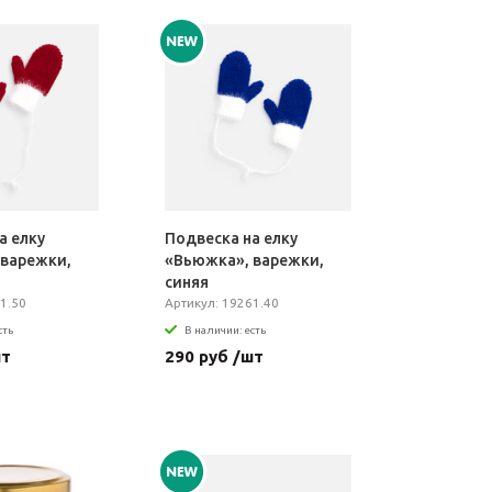
а елку
Подвеска на елку
 варежки,
«Вьюжка», варежки,
синяя
1.50
Артикул: 19261.40
сть
В наличии: есть
шт
290 руб /шт