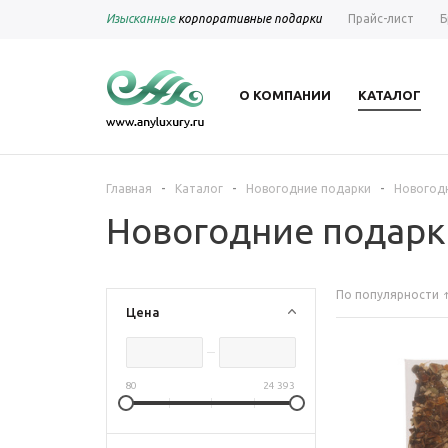
Изысканные
корпоративные подарки
Прайс-лист
Б
О КОМПАНИИ
КАТАЛОГ
-
-
-
Главная
Каталог
Новогодние подарки
Новогодн
Новогодние подарк
По популярности
Цена
80
24 393