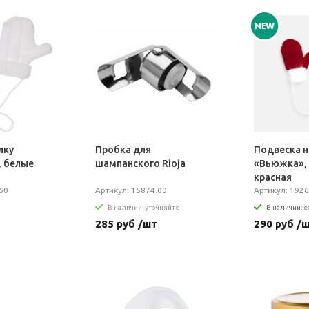
лку
Пробка для
Подвеска н
, белые
шампанского Rioja
«Вьюжка»,
красная
60
Артикул: 15874.00
Артикул: 1926
В наличии: уточняйте
В наличии: е
285 руб /шт
290 руб /