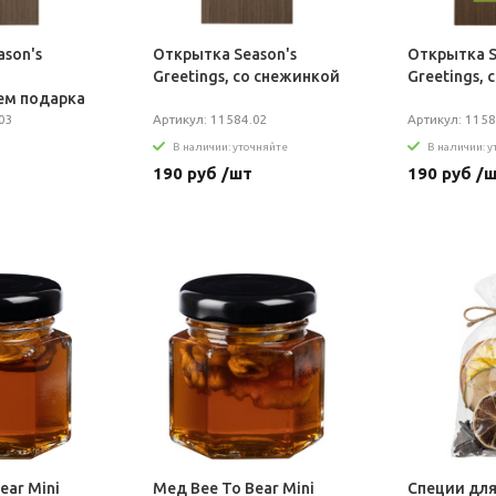
son's
Открытка Season's
Открытка S
Greetings, со снежинкой
Greetings, 
ем подарка
03
Артикул: 11584.02
Артикул: 1158
В наличии: уточняйте
В наличии: 
190 руб /шт
190 руб /
ear Mini
Мед Bee To Bear Mini
Специи для