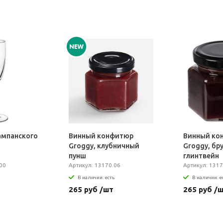
ампанского
Винный конфитюр
Винный ко
Groggy, клубничный
Groggy, бр
пунш
глинтвейн
00
Артикул: 13170.06
Артикул: 1317
В наличии: есть
В наличии: е
265 руб /шт
265 руб /