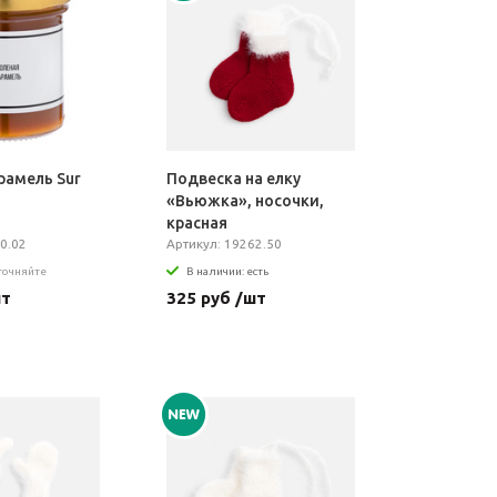
рамель Sur
Подвеска на елку
«Вьюжка», носочки,
красная
0.02
Артикул: 19262.50
уточняйте
В наличии: есть
шт
325 руб /шт