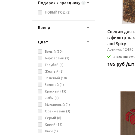
Подарок к празднику
?
НОВЫЙ ГОД (
2
)
Бренд
Специи для 
в фильтр-пак
Цвет
and Spicy
Артикул: 12490
Белый (
30
)
В наличии: есть
Бирюзовый (
1
)
185 руб /шт
Голубой (
4
)
Желтый (
8
)
Зеленый (
18
)
Золотой (
1
)
Красный (
19
)
Лайм (
1
)
Малиновый (
1
)
Оранжевый (
3
)
Серый (
8
)
Синий (
19
)
Хаки (
1
)