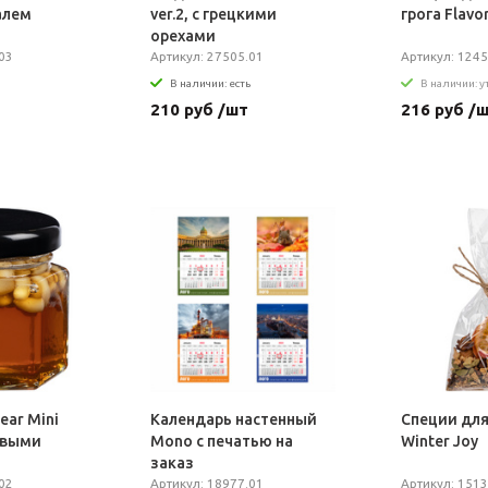
далем
ver.2, с грецкими
грога Flavo
орехами
03
Артикул: 27505.01
Артикул: 124
В наличии: есть
В наличии: 
210 руб /шт
216 руб /
ear Mini
Календарь настенный
Специи для
ровыми
Mono с печатью на
Winter Joy
заказ
02
Артикул: 18977.01
Артикул: 1513