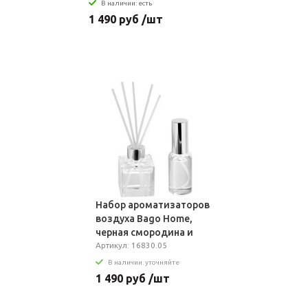
В наличии: есть
1 490 руб /шт
Набор ароматизаторов
воздуха Bago Home,
черная смородина и
инжир
Артикул: 16830.05
В наличии: уточняйте
1 490 руб /шт