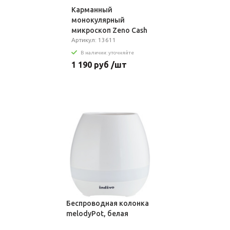
Карманный
монокулярный
микроскоп Zeno Cash
ZC4
Артикул: 13611
В наличии: уточняйте
1 190 руб /шт
Беспроводная колонка
melodyPot, белая