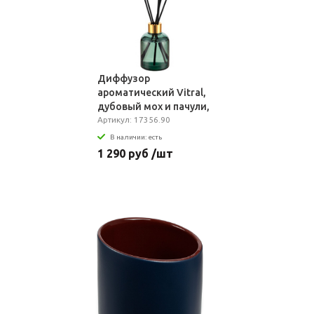
Диффузор
ароматический Vitral,
дубовый мох и пачули,
зеленый
Артикул: 17356.90
В наличии: есть
1 290 руб /шт