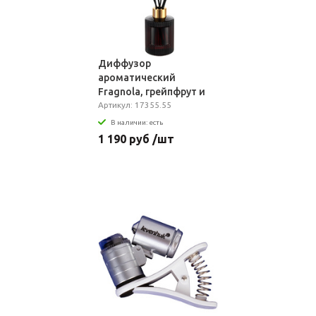
Диффузор
ароматический
Fragnola, грейпфрут и
ветивер, бордовый
Артикул: 17355.55
В наличии: есть
1 190 руб /шт