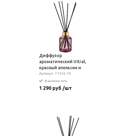
Диффузор
ароматический Vitral,
красный апельсин и
базилик, фиолетовый
Артикул: 17356.70
В наличии: есть
1 290 руб /шт