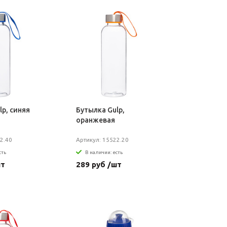
lp, синяя
Бутылка Gulp,
оранжевая
2.40
Артикул: 15522.20
сть
В наличии: есть
шт
289 руб /шт