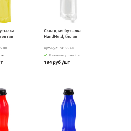
бутылка
Складная бутылка
желтая
HandHeld, белая
5.80
Артикул: 74155.60
сть
В наличии: уточняйте
шт
184 руб /шт