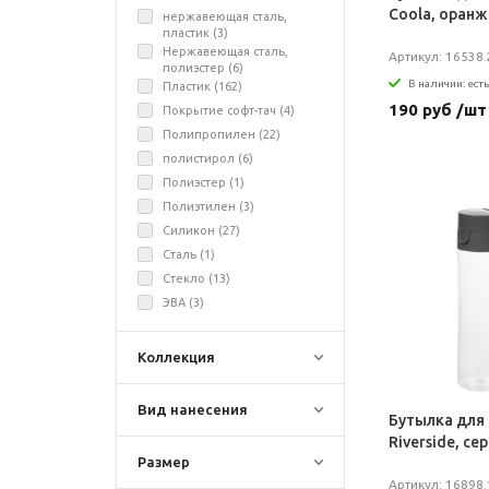
Coola, оран
нержавеющая сталь,
пластик (
3
)
Нержавеющая сталь,
Артикул: 16538.
полиэстер (
6
)
В наличии: есть
Пластик (
162
)
190 руб /шт
Покрытие софт-тач (
4
)
Полипропилен (
22
)
полистирол (
6
)
Полиэстер (
1
)
Полиэтилен (
3
)
Силикон (
27
)
Сталь (
1
)
Стекло (
13
)
ЭВА (
3
)
Коллекция
Вид нанесения
Бутылка для
Riverside, се
Размер
Артикул: 16898.