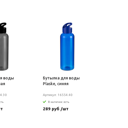
ля воды
Бутылка для воды
ная
Plaske, синяя
4.30
Артикул: 16554.40
сть
В наличии: есть
шт
289 руб /шт