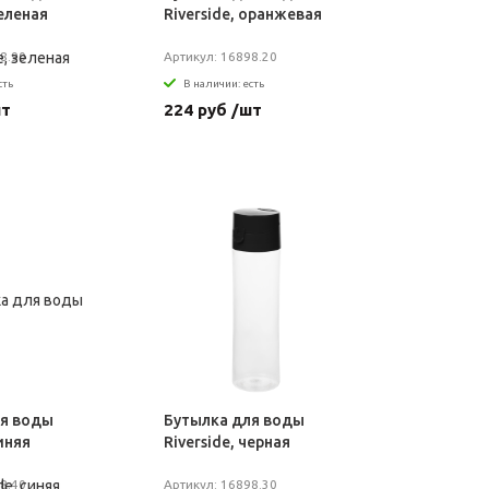
зеленая
Riverside, оранжевая
8.90
Артикул: 16898.20
сть
В наличии: есть
шт
224 руб /шт
ля воды
Бутылка для воды
синяя
Riverside, черная
8.40
Артикул: 16898.30