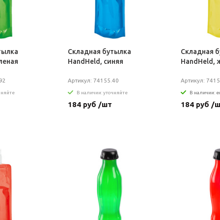
тылка
Складная бутылка
Складная 
леная
HandHeld, синяя
HandHeld, 
92
Артикул: 74155.40
Артикул: 7415
чняйте
В наличии: уточняйте
В наличии: е
184 руб /шт
184 руб /