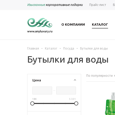
Изысканные
корпоративные подарки
Прайс-лист
Б
О КОМПАНИИ
КАТАЛОГ
-
-
-
Главная
Каталог
Посуда
Бутылки для воды
Бутылки для воды
По популярности
Цена
184
5 331