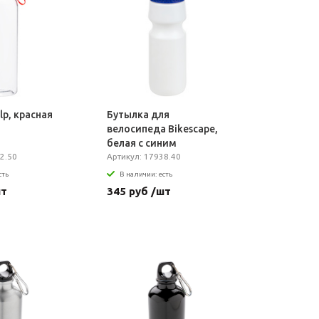
lp, красная
Бутылка для
велосипеда Bikescape,
белая с синим
2.50
Артикул: 17938.40
сть
В наличии: есть
шт
345 руб /шт