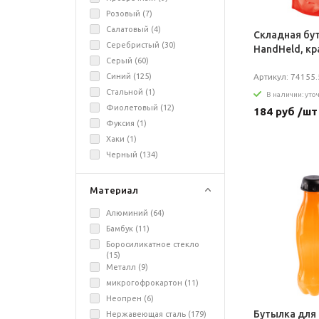
Розовый (
7
)
Салатовый (
4
)
Складная бу
Серебристый (
30
)
HandHeld, кр
Серый (
60
)
Синий (
125
)
Артикул: 74155.
Стальной (
1
)
В наличии: уто
Фиолетовый (
12
)
184 руб /шт
Фуксия (
1
)
Хаки (
1
)
Черный (
134
)
Материал
Алюминий (
64
)
Бамбук (
11
)
Боросиликатное стекло
(
15
)
Металл (
9
)
микрогофрокартон (
11
)
Неопрен (
6
)
Бутылка для
Нержавеющая сталь (
179
)