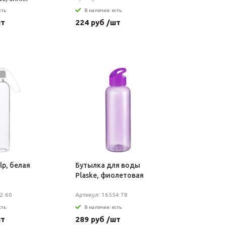
сть
В наличии: есть
шт
224 руб /шт
lp, белая
Бутылка для воды
Plaske, фиолетовая
2.60
Артикул: 16554.78
сть
В наличии: есть
шт
289 руб /шт