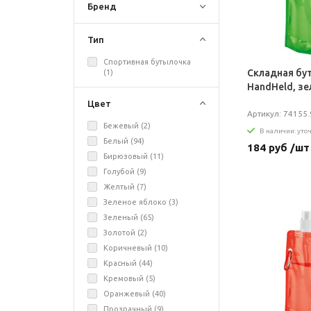
Бренд
Тип
Спортивная бутылочка
Складная бу
(
1
)
HandHeld, зе
Цвет
Артикул: 74155.
Бежевый (
2
)
В наличии: уто
Белый (
94
)
184 руб /шт
Бирюзовый (
11
)
Голубой (
9
)
Желтый (
7
)
Зеленое яблоко (
3
)
Зеленый (
65
)
Золотой (
2
)
Коричневый (
10
)
Красный (
44
)
Кремовый (
5
)
Оранжевый (
40
)
Прозрачный (
9
)