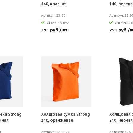
140, красная
140, зелена
Артикул: 23.50
Артикул: 23.9
В наличии: есть
В наличии: е
291 руб /шт
291 руб /
мка Strong
Холщовая сумка Strong
Холщовая с
иняя
210, оранжевая
210, черная
1
Артикул: 5253.20
Артикул: 5253