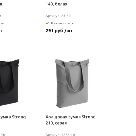
я
140, белая
0
Артикул: 23.60
сть
В наличии: есть
шт
291 руб /шт
умка Strong
Холщовая сумка Strong
210, серая
.30
Артикул: 5253.10