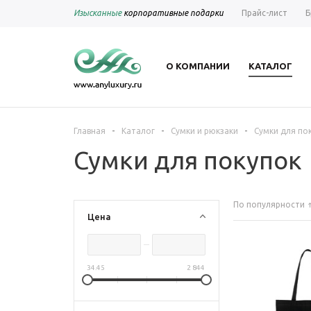
Изысканные
корпоративные подарки
Прайс-лист
Б
О КОМПАНИИ
КАТАЛОГ
-
-
-
Главная
Каталог
Сумки и рюкзаки
Сумки для по
Сумки для покупок
По популярности
Цена
34.45
2 844