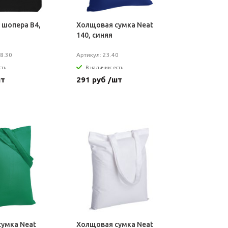
 шопера B4,
Холщовая сумка Neat
140, синяя
8.30
Артикул: 23.40
сть
В наличии: есть
шт
291 руб /шт
умка Neat
Холщовая сумка Neat