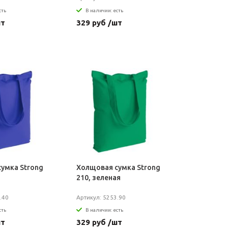
сть
В наличии: есть
шт
329 руб /шт
умка Strong
Холщовая сумка Strong
210, зеленая
.40
Артикул: 5253.90
сть
В наличии: есть
шт
329 руб /шт