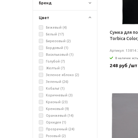
Бренд
Цвет
Бежевый (
4
)
Сумка для п
Белый (
17
)
Torbica Color
Бирюзовый (
2
)
Бордовый (
1
)
Артикул: 13814.
Васильковый (
1
)
В наличии: есть
Голубой (
7
)
248 руб /шт
Желтый (
7
)
Зеленое яблоко (
2
)
Зеленый (
26
)
Кобальт (
1
)
Коричневый (
3
)
Красный (
23
)
Кремовый (
9
)
Оранжевый (
14
)
Орхидея (
1
)
Прозрачный (
24
)
Розовый (
2
)