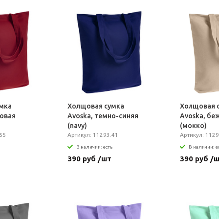
мка
Холщовая сумка
Холщовая 
довая
Avoska, темно-синяя
Avoska, бе
(navy)
(мокко)
55
Артикул: 11293.41
Артикул: 1129
В наличии: есть
В наличии: е
390 руб /шт
390 руб /