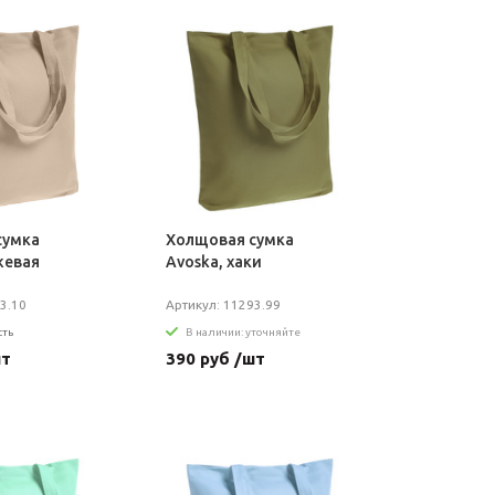
сумка
Холщовая сумка
жевая
Avoska, хаки
3.10
Артикул: 11293.99
сть
В наличии: уточняйте
шт
390 руб /шт