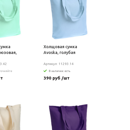
сумка
Холщовая сумка
рюзовая,
Avoska, голубая
3.42
Артикул: 11293.14
уточняйте
В наличии: есть
шт
390 руб /шт