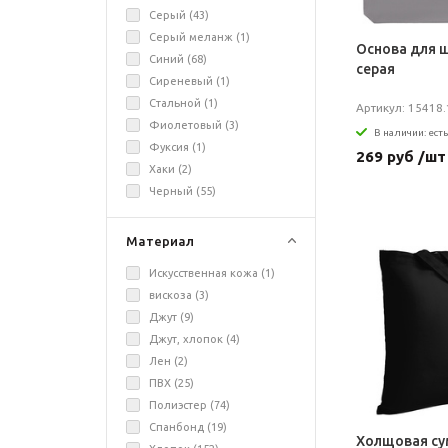
Серый (
43
)
Серый меланж (
1
)
Основа для ш
Синий (
68
)
серая
Сиреневый (
1
)
Стальной (
1
)
Артикул: 15418.
Фиолетовый (
3
)
В наличии: есть
Фуксия (
1
)
269 руб /шт
Хаки (
2
)
Черный (
55
)
Материал
Искусственная кожа (
1
)
вискоза (
3
)
Джут (
9
)
Джут, хлопок (
4
)
Лен (
2
)
ПВХ (
25
)
Полиэстер (
74
)
Спанбонд (
19
)
Холщовая су