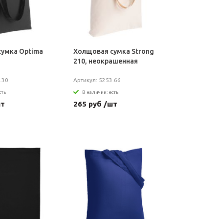
умка Optima
Холщовая сумка Strong
210, неокрашенная
.30
Артикул: 5253.66
сть
В наличии: есть
шт
265 руб /шт