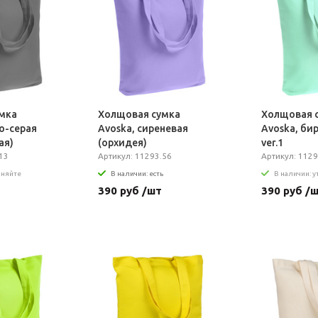
мка
Холщовая сумка
Холщовая 
о-серая
Avoska, сиреневая
Avoska, би
ая)
(орхидея)
ver.1
13
Артикул: 11293.56
Артикул: 1129
чняйте
В наличии: есть
В наличии: 
390 руб /шт
390 руб /