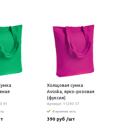
сумка
Холщовая сумка
леная
Avoska, ярко-розовая
(фуксия)
3.91
Артикул: 11293.57
сть
В наличии: есть
шт
390 руб /шт