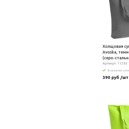
Холщовая су
Avoska, темн
(серо-стальн
Артикул: 11293.
В наличии: уто
390 руб /шт