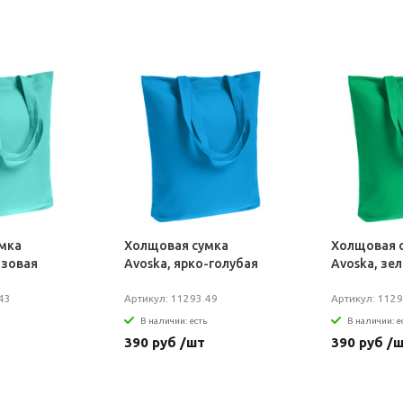
мка
Холщовая сумка
Холщовая 
юзовая
Avoska, ярко-голубая
Avoska, зе
43
Артикул: 11293.49
Артикул: 1129
В наличии: есть
В наличии: е
390 руб /шт
390 руб /