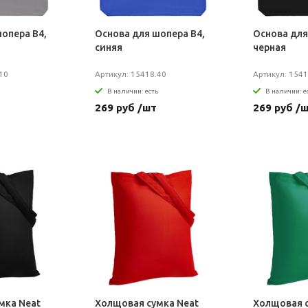
опера B4,
Основа для шопера B4,
Основа для
синяя
черная
10
Артикул: 15418.40
Артикул: 1541
В наличии: есть
В наличии: е
269 руб /шт
269 руб /
мка Neat
Холщовая сумка Neat
Холщовая с