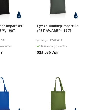
ер Impact из
Сумка-шоппер Impact из
 ™, 190T
rPET AWARE ™, 190T
.661
Артикул: P762.662
уточняйте
В наличии: уточняйте
шт
525 руб /шт