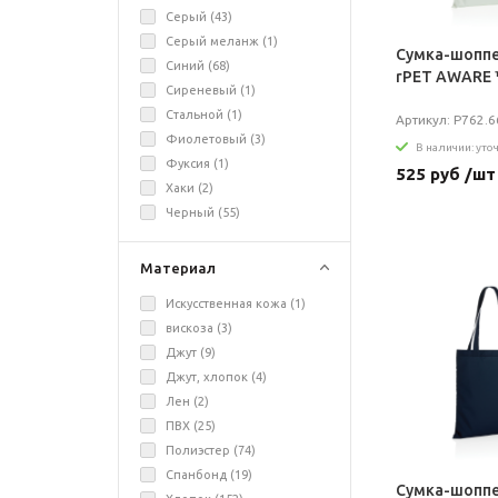
Серый (
43
)
Серый меланж (
1
)
Сумка-шоппе
Синий (
68
)
rPET AWARE 
Сиреневый (
1
)
Стальной (
1
)
Артикул: P762.6
Фиолетовый (
3
)
В наличии: уто
Фуксия (
1
)
525 руб /шт
Хаки (
2
)
Черный (
55
)
Материал
Искусственная кожа (
1
)
вискоза (
3
)
Джут (
9
)
Джут, хлопок (
4
)
Лен (
2
)
ПВХ (
25
)
Полиэстер (
74
)
Спанбонд (
19
)
Сумка-шоппе