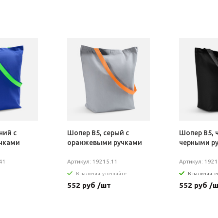
ний с
Шопер B5, серый с
Шопер B5, 
чками
оранжевыми ручками
черными р
41
Артикул: 19215.11
Артикул: 1921
В наличии: уточняйте
В наличии: е
552 руб /шт
552 руб /