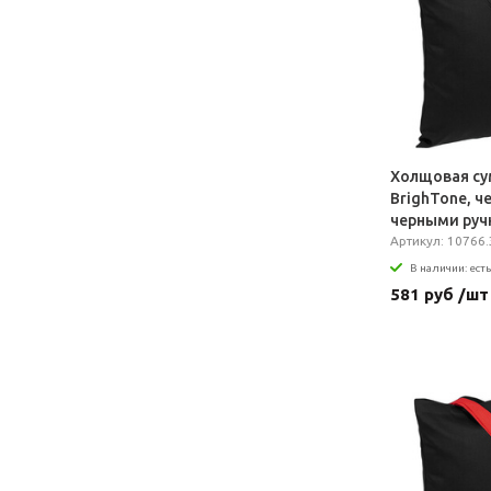
Холщовая су
BrighTone, ч
черными руч
Артикул: 10766.
В наличии: есть
581 руб /шт