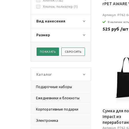
Хлопок (
152
)
rPET AWARE 
Хлопок; полиэстер (
1
)
Артикул: P762.6
Вид нанесения
В наличии: есть
525 руб /шт
Размер
Каталог
Подарочные наборы
Ежедневники и блокноты
Корпоративные подарки
Сумка для п
Impact из
Электроника
переработан
хлопка AWARE
Артикул: P762.6