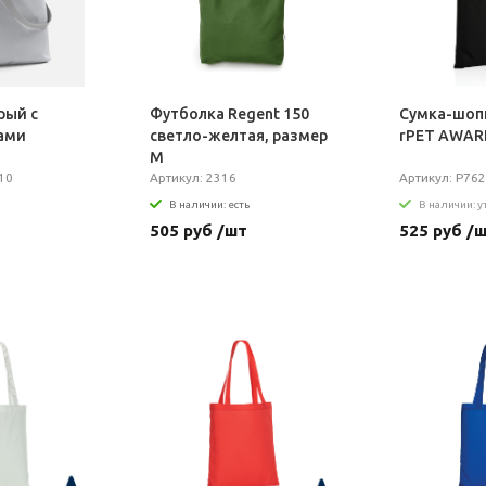
рый с
Футболка Regent 150
Сумка-шопп
ами
светло-желтая, размер
rPET AWARE
M
10
Артикул: 2316
Артикул: P762
В наличии: есть
В наличии: 
505 руб /шт
525 руб /