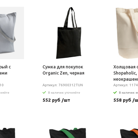
рый с
Сумка для покупок
Холщовая 
ами
Organic Zen, черная
Shopaholic,
неокрашен
10
Артикул: 76900312TUN
Артикул: 1174
чняйте
В наличии: уточняйте
В наличии: е
552 руб /шт
558 руб /