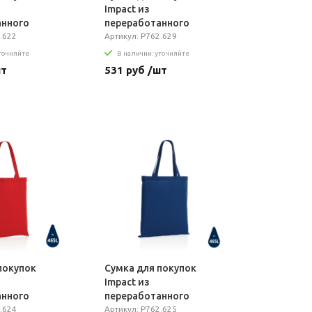
Impact из
анного
переработанного
RE™, 145 г
.622
хлопка AWARE™, 145 г
Артикул: P762.629
уточняйте
В наличии: уточняйте
шт
531 руб /шт
покупок
Сумка для покупок
Impact из
анного
переработанного
RE™, 145 г
.624
хлопка AWARE™, 145 г
Артикул: P762.625