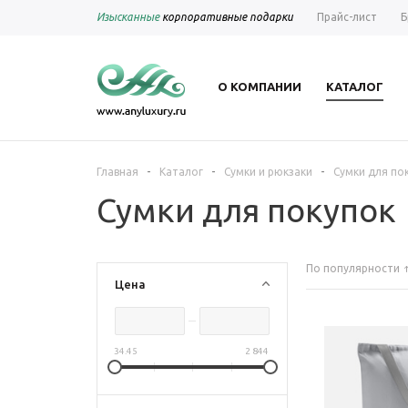
Изысканные
корпоративные подарки
Прайс-лист
Б
О КОМПАНИИ
КАТАЛОГ
-
-
-
Главная
Каталог
Сумки и рюкзаки
Сумки для по
Сумки для покупок
По популярности
Цена
34.45
2 844