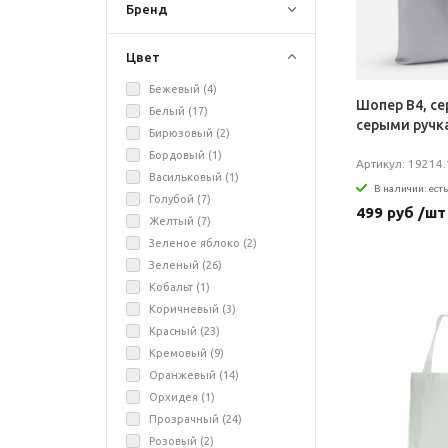
Бренд
Цвет
Бежевый (
4
)
Шопер B4, се
Белый (
17
)
серыми ручк
Бирюзовый (
2
)
Бордовый (
1
)
Артикул: 19214.
Васильковый (
1
)
В наличии: есть
Голубой (
7
)
499 руб /шт
Желтый (
7
)
Зеленое яблоко (
2
)
Зеленый (
26
)
Кобальт (
1
)
Коричневый (
3
)
Красный (
23
)
Кремовый (
9
)
Оранжевый (
14
)
Орхидея (
1
)
Прозрачный (
24
)
Розовый (
2
)