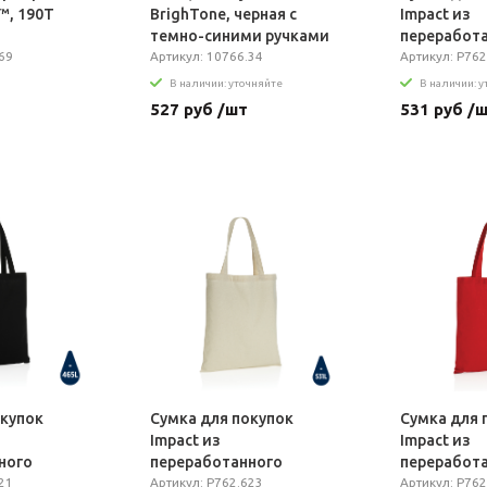
™, 190T
BrighTone, черная с
Impact из
темно-синими ручками
переработ
69
Артикул: 10766.34
хлопка AWA
Артикул: P762
В наличии: уточняйте
В наличии: 
527 руб /шт
531 руб /
окупок
Сумка для покупок
Сумка для 
Impact из
Impact из
ного
переработанного
переработ
™, 145 г
21
хлопка AWARE™, 145 г
Артикул: P762.623
хлопка AWA
Артикул: P762