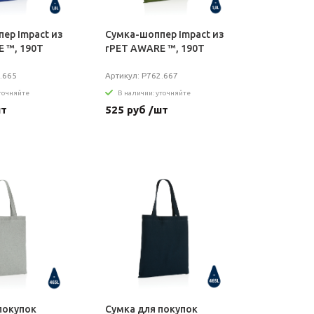
ер Impact из
Сумка-шоппер Impact из
 ™, 190T
rPET AWARE ™, 190T
.665
Артикул: P762.667
уточняйте
В наличии: уточняйте
шт
525 руб /шт
покупок
Сумка для покупок