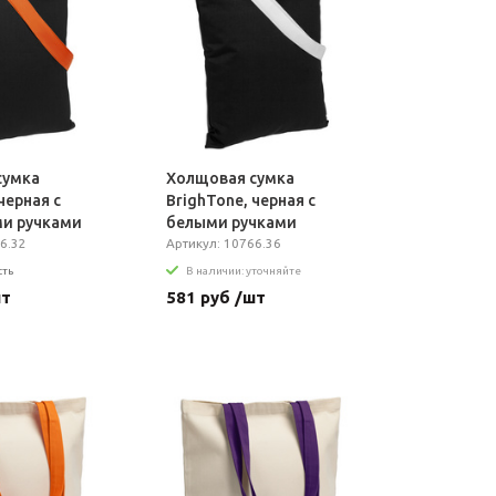
сумка
Холщовая сумка
черная с
BrighTone, черная с
и ручками
белыми ручками
6.32
Артикул: 10766.36
сть
В наличии: уточняйте
шт
581 руб /шт