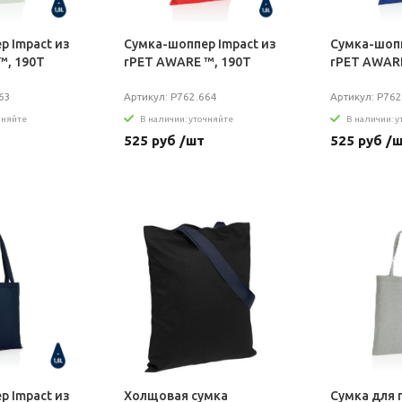
р Impact из
Сумка-шоппер Impact из
Сумка-шопп
™, 190T
rPET AWARE ™, 190T
rPET AWARE
63
Артикул: P762.664
Артикул: P762
чняйте
В наличии: уточняйте
В наличии: 
525 руб /шт
525 руб /
р Impact из
Холщовая сумка
Сумка для 