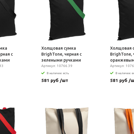
мка
Холщовая сумка
Холщовая 
ерная с
BrighTone, черная с
BrighTone, 
ками
зелеными ручками
оранжевым
33
Артикул: 10766.39
Артикул: 1076
В наличии: есть
В наличии: е
581 руб /шт
581 руб /