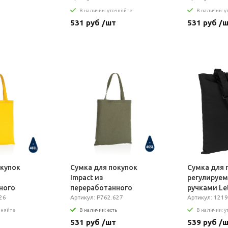
В наличии: уточняйте
В наличии: 
531 руб /шт
531 руб /
окупок
Сумка для покупок
Сумка для 
Impact из
регулируе
ного
переработанного
ручками Le
™, 145 г
26
хлопка AWARE™, 145 г
Артикул: P762.627
Артикул: 1219
чняйте
В наличии: есть
В наличии: 
531 руб /шт
539 руб /