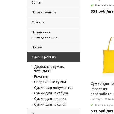
Зонты
В наличии: есть
531 руб /шт
Промо сувениры
Одежда
Письменные
принадлежности
Посуда
Сумки и рюкзаки
Дорожные сумки,
чемоданы
Рюкзаки
Спортивные сумки
Сумка для п
Сумки для документов
Impact из
Сумки для ноутбука
переработан
Сумки для пикника
хлопка AWARE
Артикул: P762.6
Сумки для покупок
В наличии: уто
531 руб /шт