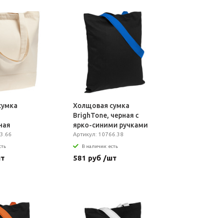
сумка
Холщовая сумка
BrighTone, черная с
ная
ярко-синими ручками
3.66
Артикул: 10766.38
сть
В наличии: есть
шт
581 руб /шт