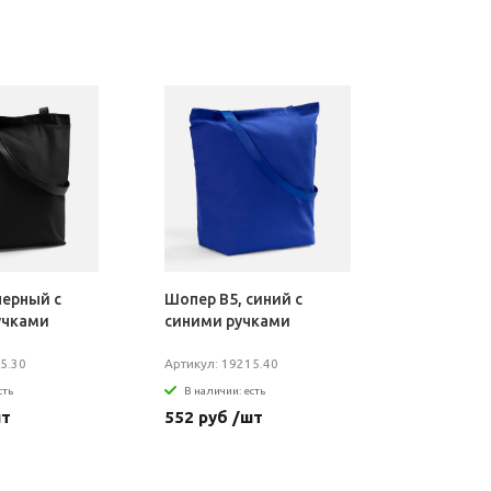
черный с
Шопер B5, синий с
учками
синими ручками
5.30
Артикул: 19215.40
сть
В наличии: есть
шт
552 руб /шт