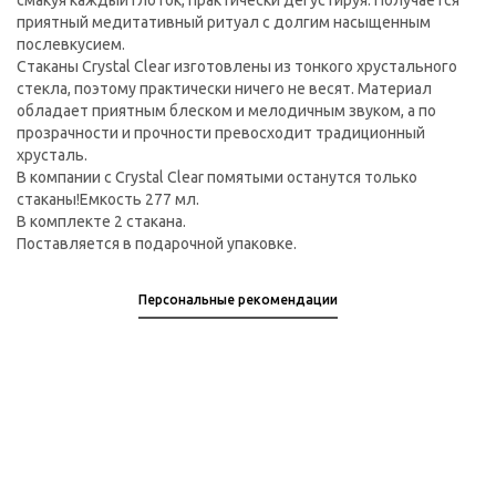
смакуя каждый глоток, практически дегустируя. Получается
приятный медитативный ритуал с долгим насыщенным
послевкусием.
Стаканы Crystal Clear изготовлены из тонкого хрустального
стекла, поэтому практически ничего не весят. Материал
обладает приятным блеском и мелодичным звуком, а по
прозрачности и прочности превосходит традиционный
хрусталь.
В компании с Crystal Clear помятыми останутся только
стаканы!Емкость 277 мл.
В комплекте 2 стакана.
Поставляется в подарочной упаковке.
Персональные рекомендации