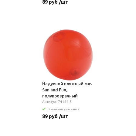
89 руб /шт
Надувной пляжный мяч
Sun and Fun,
полупрозрачный
красный
Артикул: 74144.5
В наличии: уточняйте
89 руб /шт