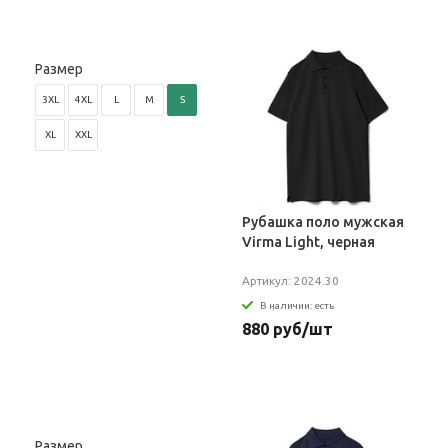
Размер
3XL
4XL
L
M
S
XL
XXL
Рубашка поло мужская
Virma Light, черная
Артикул: 2024.30
В наличии: есть
880 руб/шт
Размер