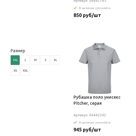
Артикул: 04442145
В наличии: уточняйте
850 руб/шт
Размер
3XL
L
M
S
XL
XS
XXL
Рубашка поло унисекс
Pitcher, серая
Артикул: 04442342
В наличии: уточняйте
945 руб/шт