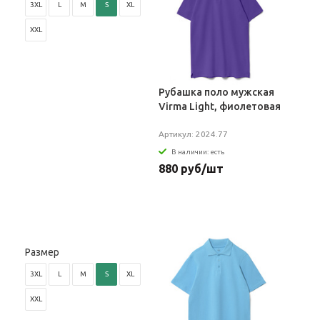
3XL
L
M
S
XL
XXL
Рубашка поло мужская
Virma Light, фиолетовая
Артикул: 2024.77
В наличии: есть
880 руб/шт
Размер
3XL
L
M
S
XL
XXL