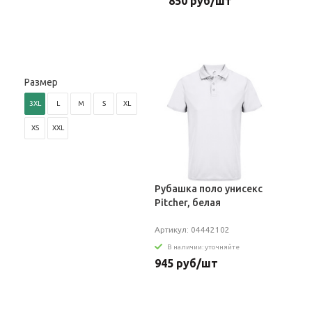
850 руб/шт
Размер
3XL
L
M
S
XL
XS
XXL
Рубашка поло унисекс
Pitcher, белая
Артикул: 04442102
В наличии: уточняйте
945 руб/шт