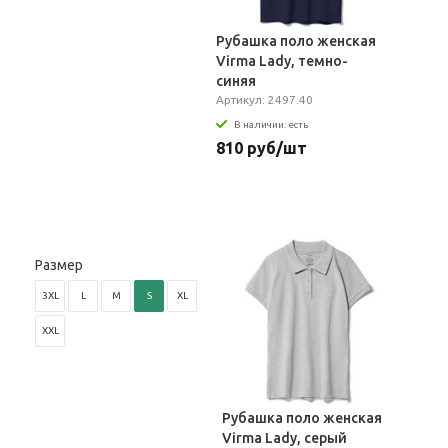
Рубашка поло женская
Virma Lady, темно-
синяя
Артикул: 2497.40
В наличии: есть
810 руб/шт
Размер
3XL
L
M
S
XL
XXL
Рубашка поло женская
Virma Lady, серый