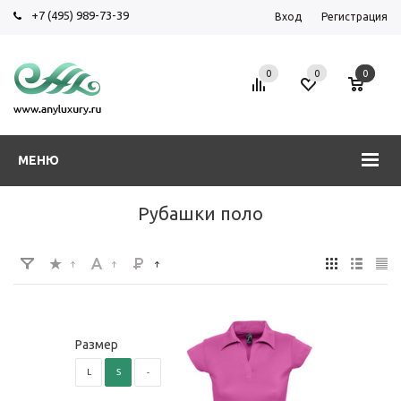
+7 (495) 989-73-39
Вход
Регистрация
0
0
0
МЕНЮ
Рубашки поло
Размер
L
S
-