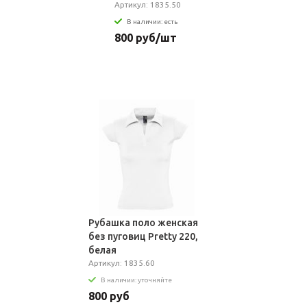
Артикул: 1835.50
В наличии: есть
800 руб/шт
Рубашка поло женская
без пуговиц Pretty 220,
белая
Артикул: 1835.60
В наличии: уточняйте
800 руб