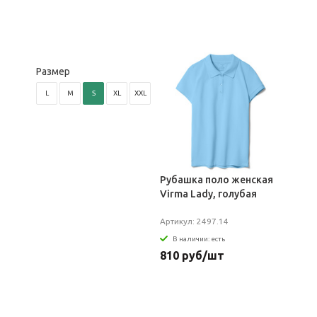
Размер
L
M
S
XL
XXL
Рубашка поло женская
Virma Lady, голубая
Артикул: 2497.14
В наличии: есть
810 руб/шт