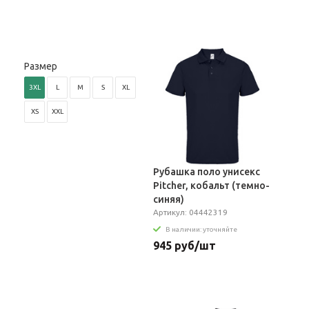
Размер
3XL
L
M
S
XL
XS
XXL
Рубашка поло унисекс
Pitcher, кобальт (темно-
синяя)
Артикул: 04442319
В наличии: уточняйте
945 руб/шт