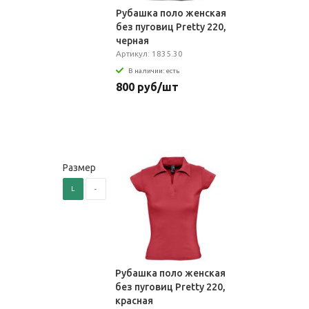
Рубашка поло женская
без пуговиц Pretty 220,
черная
Артикул: 1835.30
В наличии: есть
800 руб/шт
Размер
L
-
Рубашка поло женская
без пуговиц Pretty 220,
красная