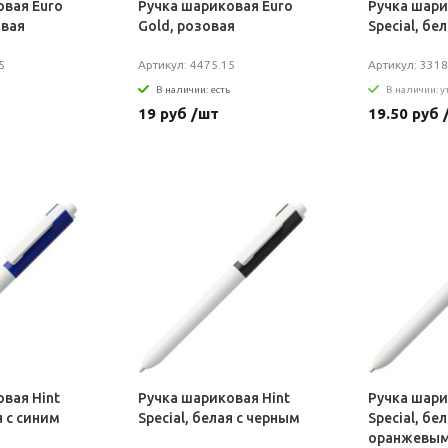
овая Euro
Ручка шариковая Euro
Ручка шари
овая
Gold, розовая
Special, бе
5
Артикул: 4475.15
Артикул: 3318
В наличии: есть
В наличии: 
19 руб /шт
19.50 руб 
вая Hint
Ручка шариковая Hint
Ручка шари
я с синим
Special, белая с черным
Special, бел
оранжевы