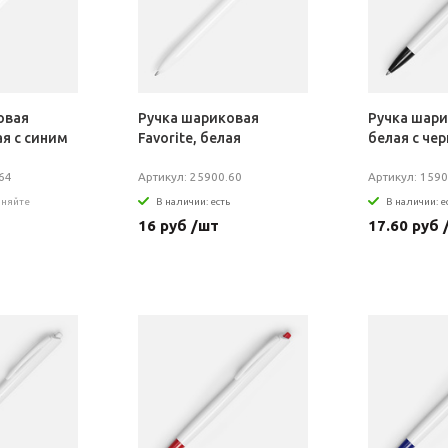
овая
Ручка шариковая
Ручка шари
ая с синим
Favorite, белая
белая с че
64
Артикул: 25900.60
Артикул: 1590
чняйте
В наличии: есть
В наличии: е
16 руб /шт
17.60 руб 