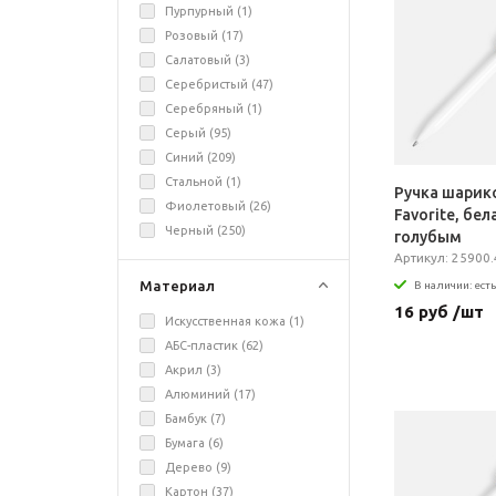
Пурпурный (
1
)
Розовый (
17
)
Салатовый (
3
)
Серебристый (
47
)
Серебряный (
1
)
Серый (
95
)
Синий (
209
)
Стальной (
1
)
Ручка шарик
Фиолетовый (
26
)
Favorite, бел
Черный (
250
)
голубым
Артикул: 25900.
Материал
В наличии: есть
16 руб /шт
Искусственная кожа (
1
)
АБС-пластик (
62
)
Акрил (
3
)
Алюминий (
17
)
Бамбук (
7
)
Бумага (
6
)
Дерево (
9
)
Картон (
37
)