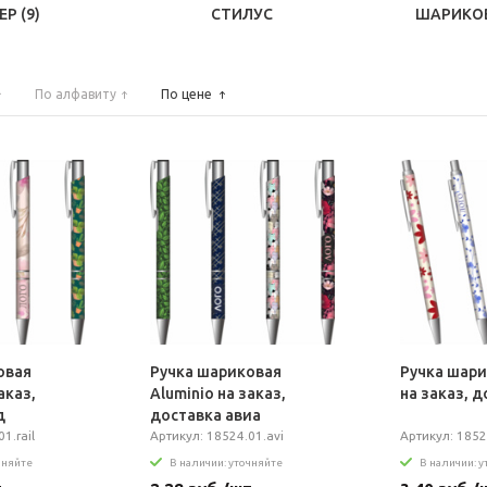
ЕР
(9)
СТИЛУС
ШАРИКО
По алфавиту
По цене
овая
Ручка шариковая
Ручка шари
аказ,
Aluminio на заказ,
на заказ, 
д
доставка авиа
1.rail
Артикул: 18524.01.avi
Артикул: 1852
чняйте
В наличии: уточняйте
В наличии: 