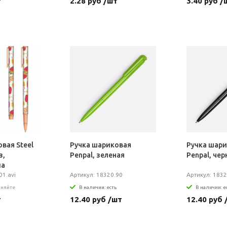
т
2.28 руб /шт
3.40 руб /
вая Steel
Ручка шариковая
Ручка шар
з,
Penpal, зеленая
Penpal, чер
иа
01.avi
Артикул: 18320.90
Артикул: 1832
чняйте
В наличии: есть
В наличии: е
т
12.40 руб /шт
12.40 руб 