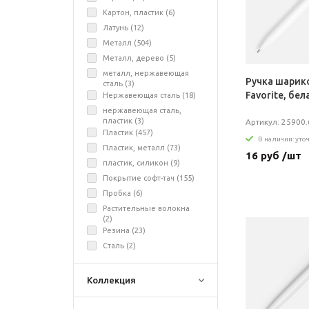
Картон, пластик (
6
)
Латунь (
12
)
Металл (
504
)
Металл, дерево (
5
)
металл, нержавеющая
Ручка шарик
сталь (
3
)
Favorite, бел
Нержавеющая сталь (
18
)
нержавеющая сталь,
пластик (
3
)
Артикул: 25900.
Пластик (
457
)
В наличии: уто
Пластик, металл (
73
)
16 руб /шт
пластик, силикон (
9
)
Покрытие софт-тач (
155
)
Пробка (
6
)
Растительные волокна
(
2
)
Резина (
23
)
Сталь (
2
)
Коллекция