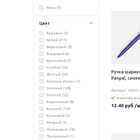
Ручка (
1
)
Цвет
Бежевый (
2
)
Белый (
217
)
Бирюзовый (
8
)
Бордовый (
6
)
Бронзовый (
1
)
Голубой (
30
)
Ручка шарик
Желтый (
33
)
Penpal, синяя
Зеленое яблоко (
1
)
Зеленый (
108
)
Артикул: 18320.
Золотой (
12
)
В наличии: есть
Коричневый (
8
)
12.40 руб /
Красный (
124
)
Кремовый (
1
)
Медный (
1
)
Оранжевый (
76
)
Прозрачный (
1
)