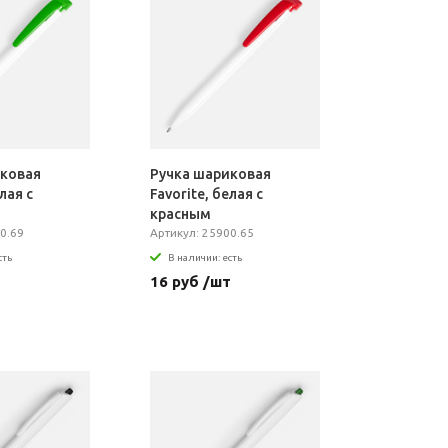
иковая
Ручка шариковая
лая с
Favorite, белая с
красным
0.69
Артикул: 25900.65
сть
В наличии: есть
т
16 руб /шт