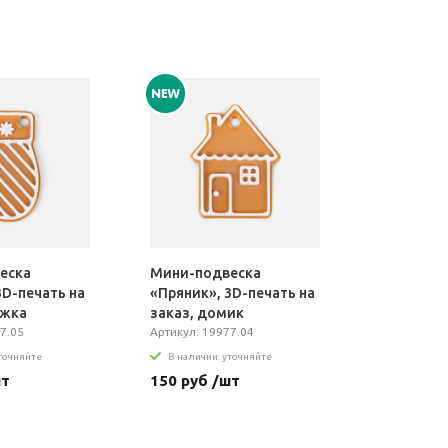
еска
Мини-подвеска
3D-печать на
«Пряник», 3D-печать на
ежка
заказ, домик
7.05
Артикул: 19977.04
уточняйте
В наличии: уточняйте
шт
150 руб /шт