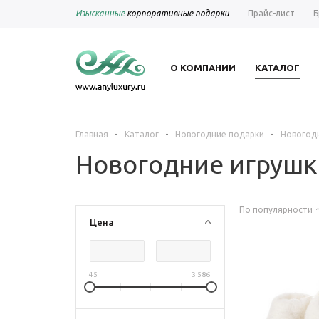
Изысканные
корпоративные подарки
Прайс-лист
Б
О КОМПАНИИ
КАТАЛОГ
-
-
-
Главная
Каталог
Новогодние подарки
Новогод
Новогодние игрушк
По популярности
Цена
45
3 586