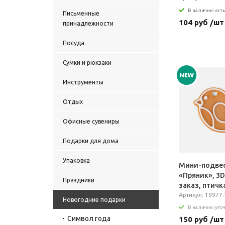
В наличии: есть
Письменные
104 руб /шт
принадлежности
Посуда
Сумки и рюкзаки
Инструменты
Отдых
Офисные сувениры
Подарки для дома
Упаковка
Мини-подве
«Пряник», 3D
Праздники
заказ, птичк
Артикул: 19977.
Новогодние подарки
В наличии: уто
Символ года
150 руб /шт