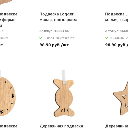
подвеска
Подвеска Logger,
Подвеска L
 в форме
малая, с подарком
малая, с в
а
07
Артикул: 46604.06
Артикул: 4660
чняйте
В наличии: уточняйте
В наличии: 
шт
98.90 руб /шт
98.90 руб 
подвеска
Деревянная подвеска
Деревянна