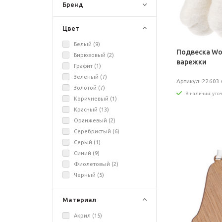
Бренд
Цвет
Белый (
9
)
Подвеска Woo
Бирюзовый (
2
)
варежки
Графит (
1
)
Зеленый (
7
)
Артикул: 22603.
Золотой (
7
)
В наличии: уто
Коричневый (
1
)
Красный (
13
)
Оранжевый (
2
)
Серебристый (
6
)
Серый (
1
)
Синий (
9
)
Фиолетовый (
2
)
Черный (
5
)
Материал
Акрил (
15
)