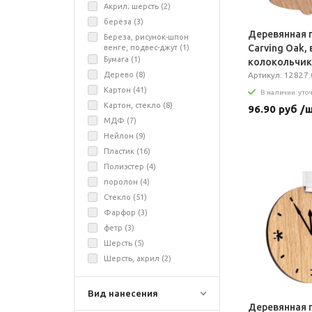
Акрил; шерсть (
2
)
берёза (
3
)
Деревянная 
Береза, рисунок-шпон
Carving Oak,
венге, подвес-джут (
1
)
Бумага (
1
)
колокольчик
Дерево (
8
)
Артикул: 12827.
Картон (
41
)
В наличии: уто
Картон, стекло (
8
)
96.90 руб /
МДФ (
7
)
Нейлон (
9
)
Пластик (
16
)
Полиэстер (
4
)
поролон (
4
)
Стекло (
51
)
Фарфор (
3
)
фетр (
3
)
Шерсть (
5
)
Шерсть, акрил (
2
)
Вид нанесения
Деревянная 