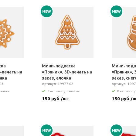
ска
Мини-подвеска
Мини-подв
-печать на
«Пряник», 3D-печать на
«Пряник», 
нка
заказ, елочка
заказ, сне
03
Артикул: 19977.02
Артикул: 1997
чняйте
В наличии: уточняйте
В наличии: 
150 руб /шт
150 руб /