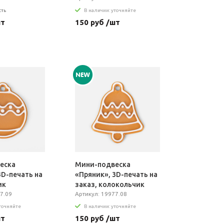
сть
В наличии: уточняйте
шт
150 руб /шт
еска
Мини-подвеска
3D-печать на
«Пряник», 3D-печать на
ик
заказ, колокольчик
7.09
Артикул: 19977.08
уточняйте
В наличии: уточняйте
шт
150 руб /шт