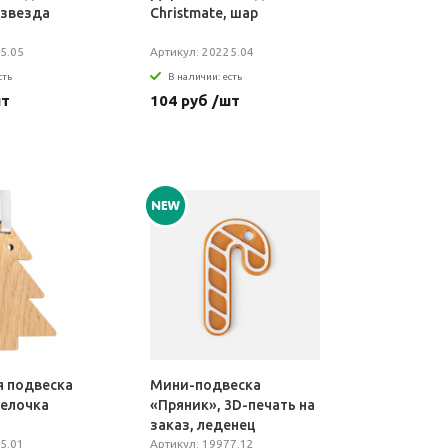
 звезда
Christmate, шар
5.05
Артикул: 20225.04
сть
В наличии: есть
шт
104 руб /шт
я подвеска
Мини-подвеска
 елочка
«Пряник», 3D-печать на
заказ, леденец
5.01
Артикул: 19977.12