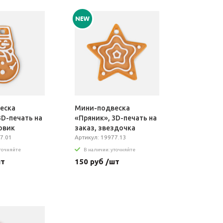
еска
Мини-подвеска
3D-печать на
«Пряник», 3D-печать на
говик
заказ, звездочка
7.01
Артикул: 19977.13
уточняйте
В наличии: уточняйте
шт
150 руб /шт