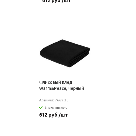
612 руб /шт
Флисовый плед
Warm&Peace, черный
Артикул: 7669.30
В наличии: есть
612 руб /шт