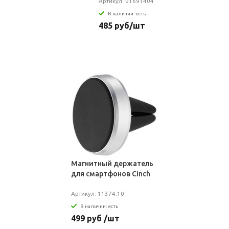
неон
Артикул: 01691404
В наличии: есть
485 руб/шт
Магнитный держатель
для смартфонов Cinch
Артикул: 11374.10
В наличии: есть
499 руб /шт