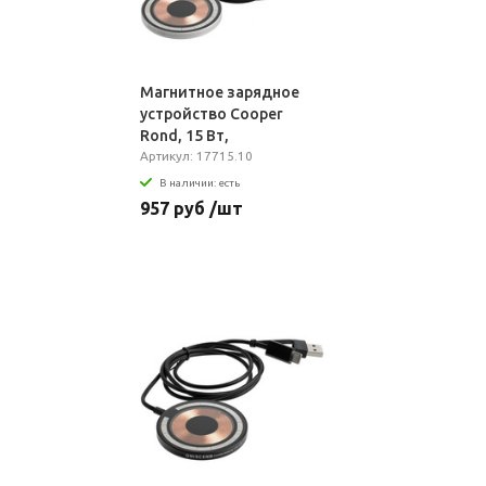
Магнитное зарядное
устройство Cooper
Rond, 15 Вт,
серебристое
Артикул: 17715.10
В наличии: есть
957 руб /шт