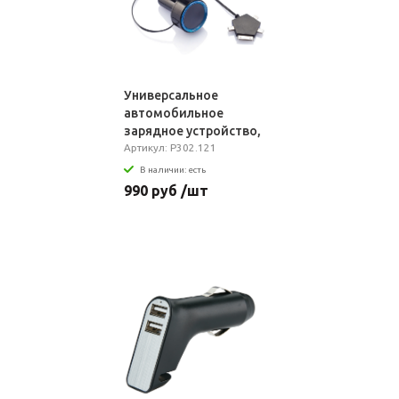
Универсальное
автомобильное
зарядное устройство,
2,1А
Артикул: P302.121
В наличии: есть
990 руб /шт