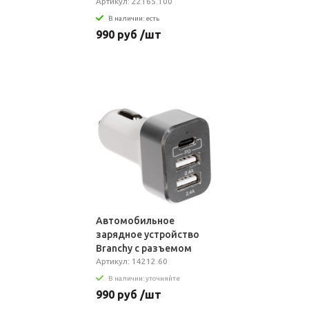
Артикул: 22165.100
В наличии: есть
990 руб /шт
Автомобильное
зарядное устройство
Branchy с разъемом
Type-C, белое
Артикул: 14212.60
В наличии: уточняйте
990 руб /шт