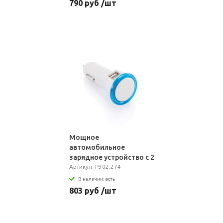
790 руб /шт
Мощное
автомобильное
зарядное устройство с 2
USB-портами
Артикул: P302.274
В наличии: есть
803 руб /шт