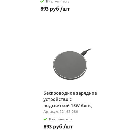
В наличии: есть
893 руб /шт
Беспроводное зарядное
устройство с
подсветкой 15W Auris,
серое
Артикул: 22162.080
В наличии: есть
893 руб /шт