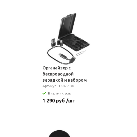
Органайзер с
беспроводной
зарядкой и набором
адаптеров Octopod,
Артикул: 16877.30
черный
В наличии: есть
1 290 руб /шт