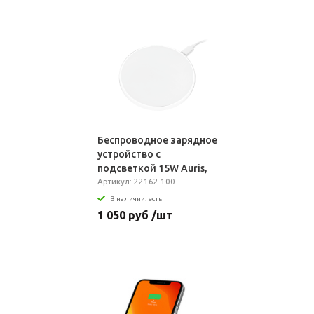
Беспроводное зарядное
устройство с
подсветкой 15W Auris,
белое
Артикул: 22162.100
В наличии: есть
1 050 руб /шт