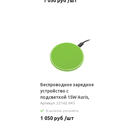
1 050 руб /шт
Беспроводное зарядное
устройство с
подсветкой 15W Auris,
салатовое
Артикул: 22162.045
В наличии: уточняйте
1 050 руб /шт