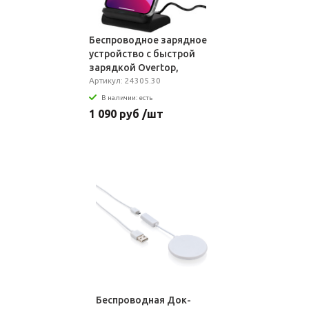
Беспроводное зарядное
устройство с быстрой
зарядкой Overtop,
черное
Артикул: 24305.30
В наличии: есть
1 090 руб /шт
Беспроводная Док-