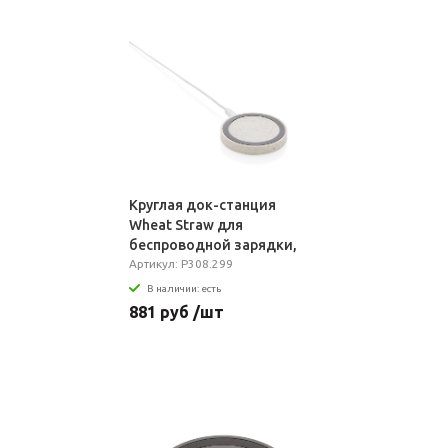
Круглая док-станция
Wheat Straw для
беспроводной зарядки,
5 Вт
Артикул: P308.299
В наличии: есть
881 руб /шт