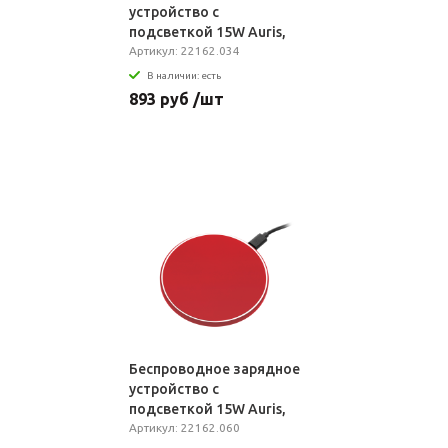
устройство с
подсветкой 15W Auris,
фиолетовое
Артикул: 22162.034
В наличии: есть
893 руб /шт
Беспроводное зарядное
устройство с
подсветкой 15W Auris,
красное
Артикул: 22162.060