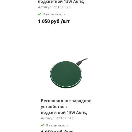
подсветкой 15W Auris,
оранжевое
Артикул: 22162.070
В наличии: есть
1 050 руб /шт
Беспроводное зарядное
устройство с
подсветкой 15W Auris,
зеленое
Артикул: 22162.040
В наличии: есть