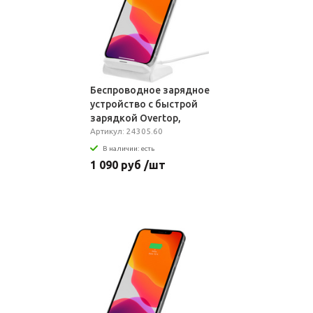
Беспроводное зарядное
устройство с быстрой
зарядкой Overtop,
белое
Артикул: 24305.60
В наличии: есть
1 090 руб /шт