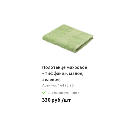
Полотенце махровое
«Тиффани», малое,
зеленое,
(фисташковый)
Артикул: 16495.90
В наличии: уточняйте
330 руб /шт