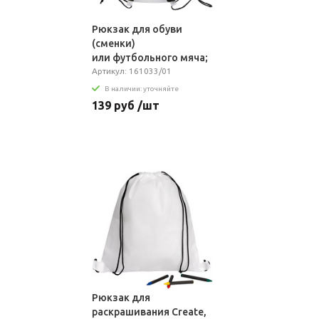
Рюкзак для обуви
(сменки)
или футбольного мяча;
45х46 cm
Артикул: 161033/01
В наличии: уточняйте
139 руб /шт
Рюкзак для
раскрашивания Create,