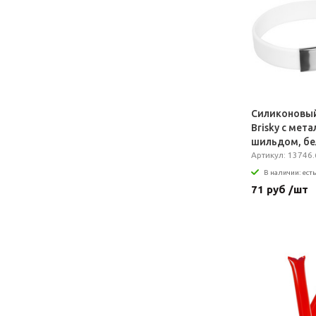
Силиконовый
Brisky с мет
шильдом, б
Артикул: 13746.
В наличии: есть
71 руб /шт