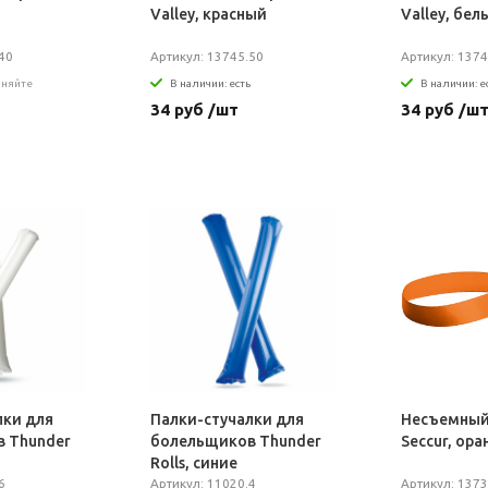
Valley, красный
Valley, бел
40
Артикул: 13745.50
Артикул: 1374
чняйте
В наличии: есть
В наличии: е
34 руб /шт
34 руб /ш
лки для
Палки-стучалки для
Несъемный
 Thunder
болельщиков Thunder
Seccur, ор
Rolls, синие
6
Артикул: 11020.4
Артикул: 1373