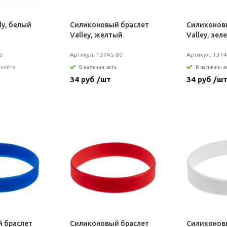
dy, белый
Силиконовый браслет
Силиконов
Valley, желтый
Valley, зел
6
Артикул: 13745.80
Артикул: 1374
чняйте
В наличии: есть
В наличии: е
34 руб /шт
34 руб /ш
 браслет
Силиконовый браслет
Силиконов