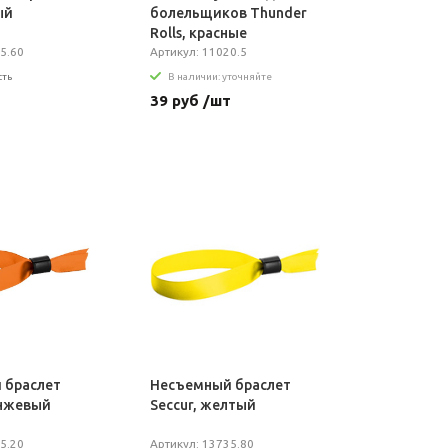
ый
болельщиков Thunder
Rolls, красные
5.60
Артикул: 11020.5
сть
В наличии: уточняйте
т
39 руб /шт
 браслет
Несъемный браслет
анжевый
Seccur, желтый
5.20
Артикул: 13735.80