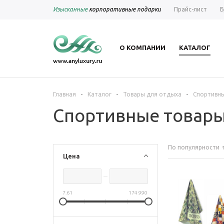
Изысканные
корпоративные подарки
Прайс-лист
Б
О КОМПАНИИ
КАТАЛОГ
-
-
-
Главная
Каталог
Товары для отдыха
Спортивн
Спортивные товар
По популярности
Цена
7.61
174 990