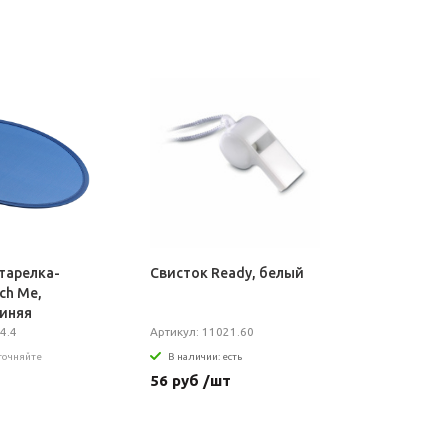
тарелка-
Свисток Ready, белый
ch Me,
синяя
4.4
Артикул: 11021.60
уточняйте
В наличии: есть
т
56 руб /шт