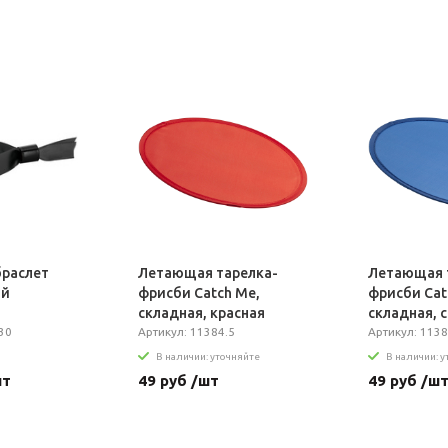
раслет
Летающая тарелка-
Летающая 
ый
фрисби Catch Me,
фрисби Cat
складная, красная
складная, 
30
Артикул: 11384.5
Артикул: 1138
В наличии: уточняйте
В наличии: 
шт
49 руб /шт
49 руб /ш