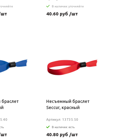
уточняйте
В наличии: уточняйте
/шт
40.60 руб /шт
 браслет
Несъемный браслет
ий
Seccur, красный
5.40
Артикул: 13735.50
сть
В наличии: есть
/шт
40.80 руб /шт