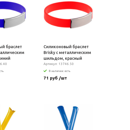
ый браслет
Силиконовый браслет
еталлическим
Brisky с металлическим
синий
шильдом, красный
6.40
Артикул: 13746.50
сть
В наличии: есть
т
71 руб /шт