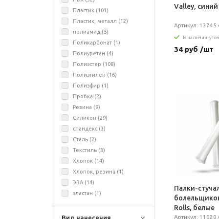
Valley, синий
Пластик (
101
)
Пластик, металл (
12
)
Артикул: 13745.
полиамид (
5
)
В наличии: уто
Поликарбонат (
1
)
34 руб /шт
Полиуретан (
4
)
Полиэстер (
108
)
Полиэтилен (
16
)
Полиэфир (
1
)
Пробка (
2
)
Резина (
9
)
Силикон (
29
)
спандекс (
3
)
Сталь (
2
)
Текстиль (
3
)
Хлопок (
14
)
Хлопок, резина (
1
)
ЭВА (
14
)
Палки-стуча
эластан (
1
)
болельщиков
Rolls, белые
Артикул: 11020.
Вид нанесения