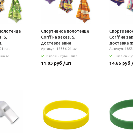
полотенце
Спортивное полотенце
Спортивно
, S,
Сorff на заказ, S,
Сorff на за
д
доставка авиа
доставка 
1.rail
Артикул: 18536.01.avi
Артикул: 18535
чняйте
В наличии: уточняйте
В наличии: 
т
11.03 руб /шт
14.65 руб 