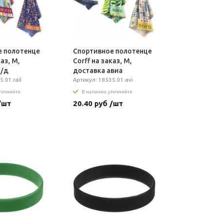
е полотенце
Спортивное полотенце
каз, M,
Сorff на заказ, M,
ж/д
доставка авиа
.01.rail
Артикул: 18535.01.avi
уточняйте
В наличии: уточняйте
/шт
20.40 руб /шт