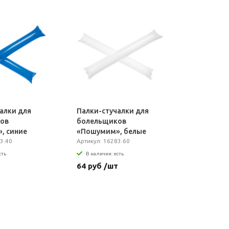
алки для
Палки-стучалки для
ов
болельщиков
, синие
«Пошумим», белые
3.40
Артикул: 16283.60
сть
В наличии: есть
т
64 руб /шт