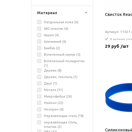
Материал
Свисток Rea
Натуральная кожа (
6
)
АБС-пластик (
6
)
Артикул: 11021.
Акрил (
4
)
В наличии: уто
Алюминий (
6
)
29 руб /шт
Бамбук (
2
)
Вспененный каучук (
5
)
Вспененный полиуретан
(
1
)
Дерево (
8
)
Дерево, текстиль (
1
)
Джут (
1
)
Металл (
31
)
Микрофибра (
26
)
Нейлон (
22
)
Неопрен (
6
)
Нержавеющая сталь (
18
)
нержавеющая сталь,
пластик (
2
)
Силиконовый
ПВХ (
32
)