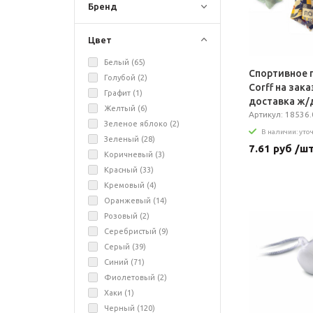
Бренд
Цвет
Белый (
65
)
Спортивное 
Голубой (
2
)
Сorff на заказ
Графит (
1
)
доставка ж/
Желтый (
6
)
Артикул: 18536.0
Зеленое яблоко (
2
)
В наличии: уто
Зеленый (
28
)
7.61 руб /ш
Коричневый (
3
)
Красный (
33
)
Кремовый (
4
)
Оранжевый (
14
)
Розовый (
2
)
Серебристый (
9
)
Серый (
39
)
Синий (
71
)
Фиолетовый (
2
)
Хаки (
1
)
Черный (
120
)