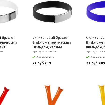
 браслет
Силиконовый браслет
Силиконов
аллическим
Brisky с металлическим
Brisky с м
елый
шильдом, черный
шильдом, 
60
Артикул: 13746.30
Артикул: 1374
В наличии: есть
В наличии: е
71 руб /шт
71 руб /ш