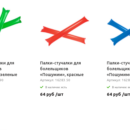
лки для
Палки-стучалки для
Палки-стуч
в
болельщиков
болельщик
 зеленые
«Пошумим», красные
«Пошумим»
90
Артикул: 16283.50
Артикул: 1628
В наличии: есть
В наличии: е
64 руб /шт
64 руб /ш