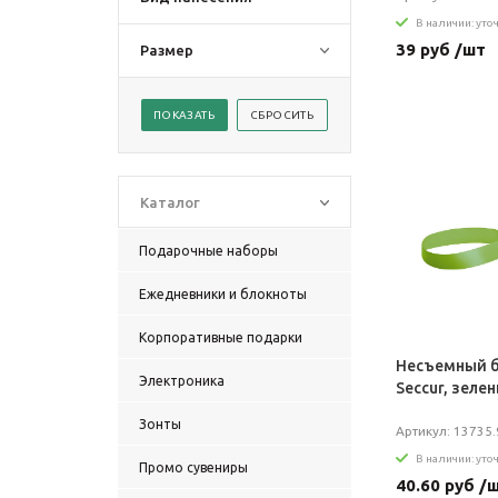
В наличии: уто
39 руб /шт
Размер
Каталог
Подарочные наборы
Ежедневники и блокноты
Корпоративные подарки
Несъемный б
Электроника
Seccur, зеле
Зонты
Артикул: 13735.
В наличии: уто
Промо сувениры
40.60 руб /