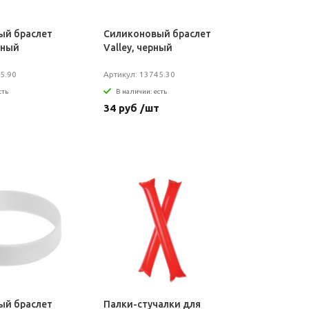
ый браслет
Силиконовый браслет
еный
Valley, черный
5.90
Артикул: 13745.30
сть
В наличии: есть
т
34 руб /шт
ый браслет
Палки-стучалки для