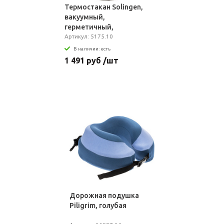
Термостакан Solingen,
вакуумный,
герметичный,
серебристый
Артикул: 5175.10
В наличии: есть
1 491 руб /шт
Дорожная подушка
Piligrim, голубая