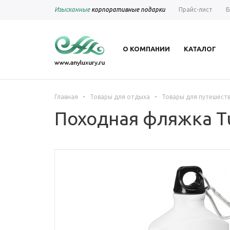
Изысканные
корпоративные подарки
Прайс-лист
Б
О КОМПАНИИ
КАТАЛОГ
-
-
Главная
Товары для отдыха
Товары для путешест
Походная фляжка Tu