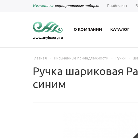
Изысканные
корпоративные подарки
Прайс-лист
Б
О КОМПАНИИ
КАТАЛОГ
-
-
-
Главная
Письменные принадлежности
Ручки
Ша
Ручка шариковая Par
синим