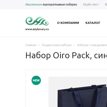
Изысканные
корпоративные подарки
Прайс-лист
Б
О КОМПАНИИ
КАТАЛОГ
-
-
Главная
Подарочные наборы
Наборы с ежедневни
Набор Oiro Pack, си