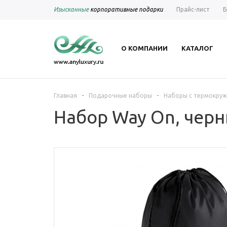
Изысканные
корпоративные подарки
Прайс-лист
Б
О КОМПАНИИ
КАТАЛОГ
-
-
Главная
Подарочные наборы
Наборы с термокру
Набор Way On, чер