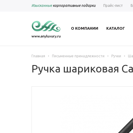
Изысканные
корпоративные подарки
Прайс-лист
Б
О КОМПАНИИ
КАТАЛОГ
-
-
-
Главная
Письменные принадлежности
Ручки
Ша
Ручка шариковая Car