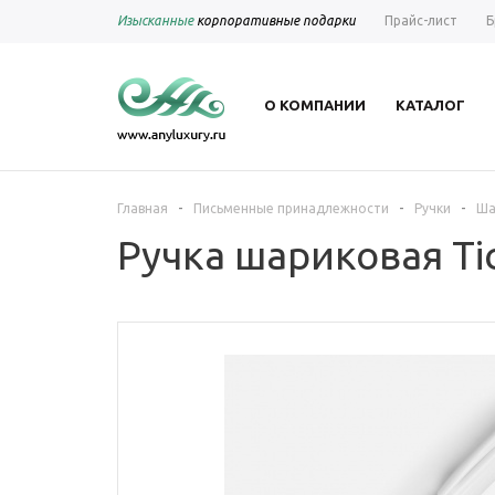
Изысканные
корпоративные подарки
Прайс-лист
Б
О КОМПАНИИ
КАТАЛОГ
-
-
-
Главная
Письменные принадлежности
Ручки
Ша
Ручка шариковая Ti