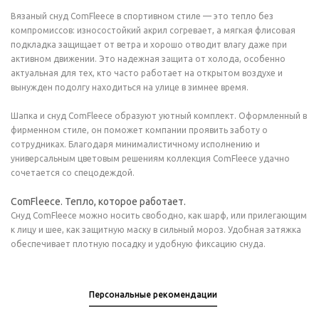
Вязаный снуд ComFleece в спортивном стиле — это тепло без
компромиссов: износостойкий акрил согревает, а мягкая флисовая
подкладка защищает от ветра и хорошо отводит влагу даже при
активном движении. Это надежная защита от холода, особенно
актуальная для тех, кто часто работает на открытом воздухе и
вынужден подолгу находиться на улице в зимнее время.
Шапка и снуд ComFleece образуют уютный комплект. Оформленный в
фирменном стиле, он поможет компании проявить заботу о
сотрудниках. Благодаря минималистичному исполнению и
универсальным цветовым решениям коллекция ComFleece удачно
сочетается со спецодеждой.
ComFleece. Тепло, которое работает.
Снуд ComFleece можно носить свободно, как шарф, или прилегающим
к лицу и шее, как защитную маску в сильный мороз. Удобная затяжка
обеспечивает плотную посадку и удобную фиксацию снуда.
Персональные рекомендации