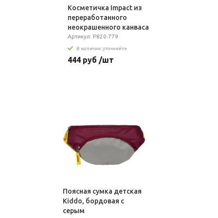
Косметичка Impact из
переработанного
неокрашенного канваса
AWARE™, 285 г/м²
Артикул: P820.779
В наличии: уточняйте
444 руб /шт
Поясная сумка детская
Kiddo, бордовая с
серым