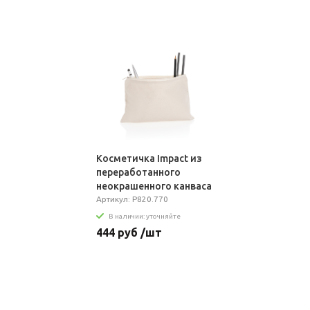
Косметичка Impact из
переработанного
неокрашенного канваса
AWARE™, 285 г/м²
Артикул: P820.770
В наличии: уточняйте
444 руб /шт