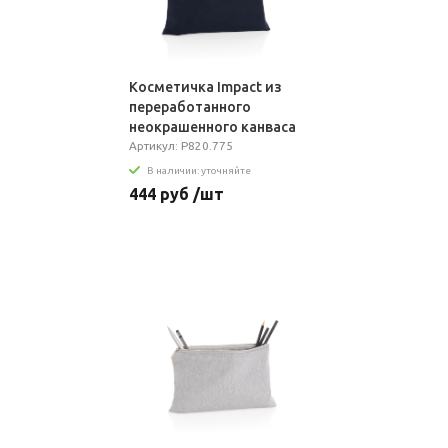
Косметичка Impact из
переработанного
неокрашенного канваса
AWARE™, 285 г/м²
Артикул: P820.775
В наличии: уточняйте
444 руб /шт