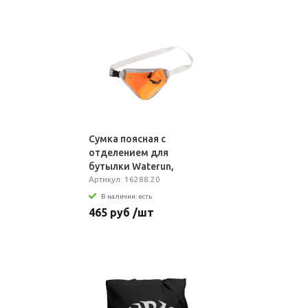
Сумка поясная с
отделением для
бутылки Waterun,
оранжевая
Артикул: 16288.20
В наличии: есть
465 руб /шт