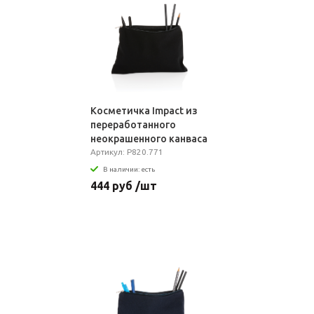
Косметичка Impact из
переработанного
неокрашенного канваса
AWARE™, 285 г/м²
Артикул: P820.771
В наличии: есть
444 руб /шт