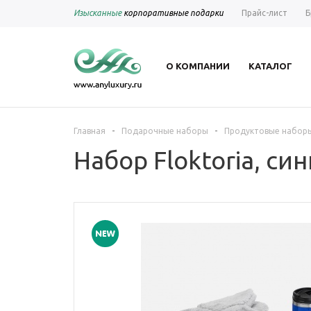
Изысканные
корпоративные подарки
Прайс-лист
Б
О КОМПАНИИ
КАТАЛОГ
-
-
Главная
Подарочные наборы
Продуктовые набор
Набор Floktoria, си