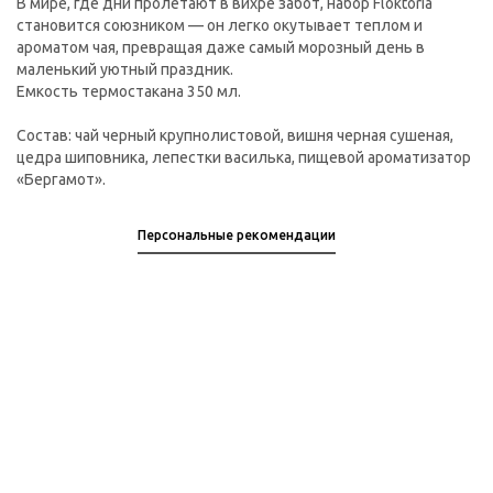
В мире, где дни пролетают в вихре забот, набор Floktoria
становится союзником — он легко окутывает теплом и
ароматом чая, превращая даже самый морозный день в
маленький уютный праздник.
Емкость термостакана 350 мл.
Состав: чай черный крупнолистовой, вишня черная сушеная,
цедра шиповника, лепестки василька, пищевой ароматизатор
«Бергамот».
Персональные рекомендации