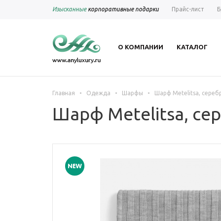
Изысканные
корпоративные подарки
Прайс-лист
Б
О КОМПАНИИ
КАТАЛОГ
-
-
-
Главная
Одежда
Шарфы
Шарф Metelitsa, сере
Шарф Metelitsa, с