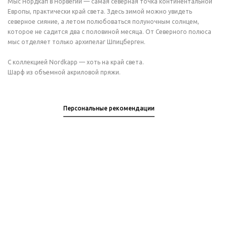
Мыс Нордкап в Норвегии — самая северная точка континентальной
Европы, практически край света. Здесь зимой можно увидеть
северное сияние, а летом полюбоваться полуночным солнцем,
которое не садится два с половиной месяца. От Северного полюса
мыс отделяет только архипелаг Шпицберген.
С коллекцией Nordkapp — хоть на край света.
Шарф из объемной акриловой пряжи.
Персональные рекомендации