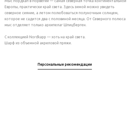
Мыс Нордкап в Норвегии — самая северная точка континентальной
Европы, практически край света. Здесь зимой можно увидеть
северное сияние, а летом полюбоваться полуночным солнцем,
которое не садится два с половиной месяца. От Северного полюса
мыс отделяет только архипелаг Шпицберген.
С коллекцией Nordkapp — хоть на край света.
Шарф из объемной акриловой пряжи.
Персональные рекомендации