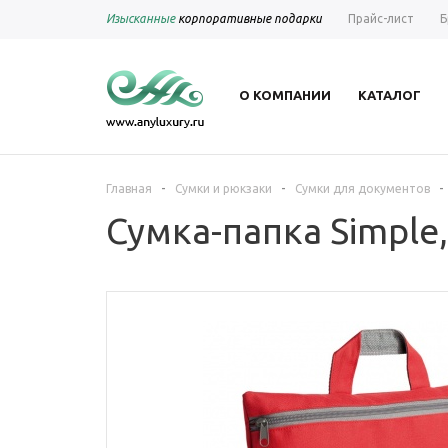
Изысканные
корпоративные подарки
Прайс-лист
Б
О КОМПАНИИ
КАТАЛОГ
-
-
-
Главная
Сумки и рюкзаки
Сумки для документов
Сумка-папка Simple,