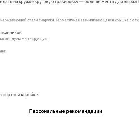
елать на кружке круговую гравировку — больше места для выраже
и нержавеющей стали снаружи. Герметичная завинчивающаяся крышка с от
аканников.
екомендуем мыть вручную.
ана:
спортной коробке.
Персональные рекомендации