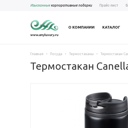
Изысканные
корпоративные подарки
Прайс-лист
Б
О КОМПАНИИ
КАТАЛОГ
-
-
-
Главная
Посуда
Термостаканы
Термостакан Can
Термостакан Canell