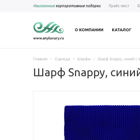
Изысканные
корпоративные подарки
Прайс-лист
Б
О КОМПАНИИ
КАТАЛОГ
-
-
-
Главная
Одежда
Шарфы
Шарф Snappy, синий с
Шарф Snappy, сини