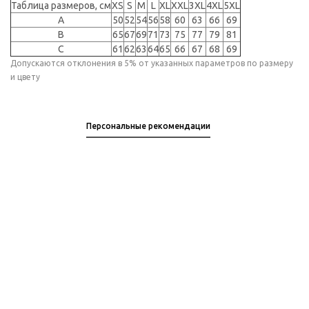
Таблица размеров, см
XS
S
M
L
XL
XXL
3XL
4XL
5XL
A
50
52
54
56
58
60
63
66
69
B
65
67
69
71
73
75
77
79
81
C
61
62
63
64
65
66
67
68
69
Допускаются отклонения в 5% от указанных параметров по размеру
и цвету
Персональные рекомендации