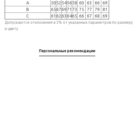
A
50
52
54
56
58
60
63
66
69
B
65
67
69
71
73
75
77
79
81
C
61
62
63
64
65
66
67
68
69
Допускаются отклонения в 5% от указанных параметров по размеру
и цвету
Персональные рекомендации