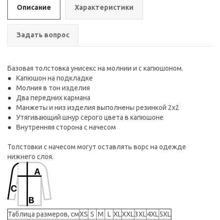
Описание
Характеристики
Задать вопрос
Базовая толстовка унисекс на молнии и с капюшоном.
Капюшон на подкладке
Молния в тон изделия
Два передних кармана
Манжеты и низ изделия выполнены резинкой 2х2
Утягивающий шнур серого цвета в капюшоне
Внутренняя сторона с начесом
Толстовки с начесом могут оставлять ворс на одежде
нижнего слоя.
Таблица размеров, см
XS
S
M
L
XL
XXL
3XL
4XL
5XL