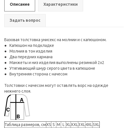
Описание
Характеристики
Задать вопрос
Базовая толстовка унисекс на молнии и с капюшоном.
Капюшон на подкладке
Молния в тон изделия
Два передних кармана
Манжеты и низ изделия выполнены резинкой 2х2
Утягивающий шнур серого цвета в капюшоне
Внутренняя сторона с начесом
Толстовки с начесом могут оставлять ворс на одежде
нижнего слоя.
Таблица размеров, см
XS
S
M
L
XL
XXL
3XL
4XL
5XL