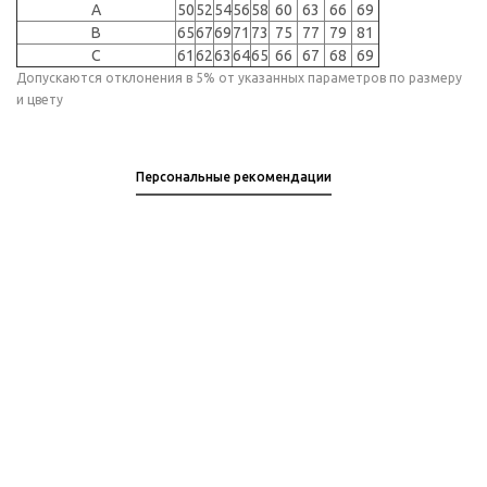
A
50
52
54
56
58
60
63
66
69
B
65
67
69
71
73
75
77
79
81
C
61
62
63
64
65
66
67
68
69
Допускаются отклонения в 5% от указанных параметров по размеру
и цвету
Персональные рекомендации