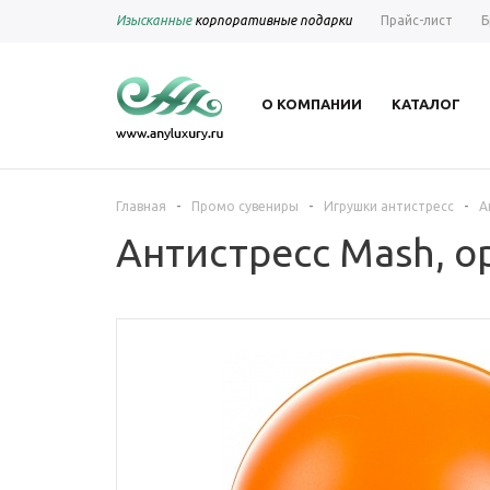
Изысканные
корпоративные подарки
Прайс-лист
Б
О КОМПАНИИ
КАТАЛОГ
-
-
-
Главная
Промо сувениры
Игрушки антистресс
А
Антистресс Mash, о