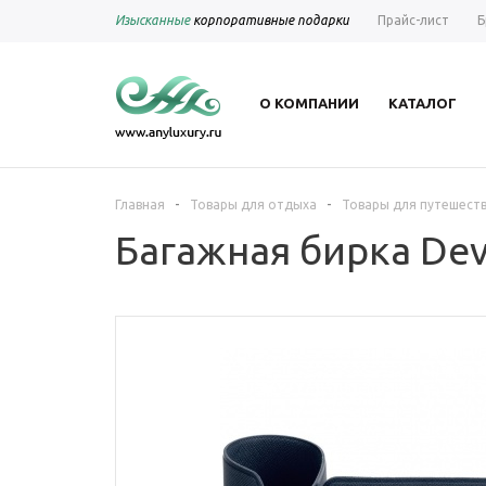
Изысканные
корпоративные подарки
Прайс-лист
Б
О КОМПАНИИ
КАТАЛОГ
-
-
Главная
Товары для отдыха
Товары для путешест
Багажная бирка Dev