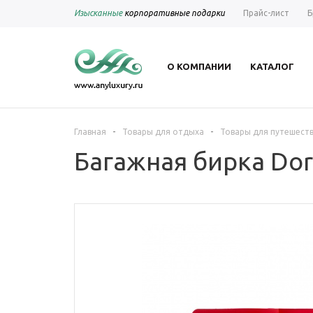
Изысканные
корпоративные подарки
Прайс-лист
Б
О КОМПАНИИ
КАТАЛОГ
-
-
Главная
Товары для отдыха
Товары для путешест
Багажная бирка Dor