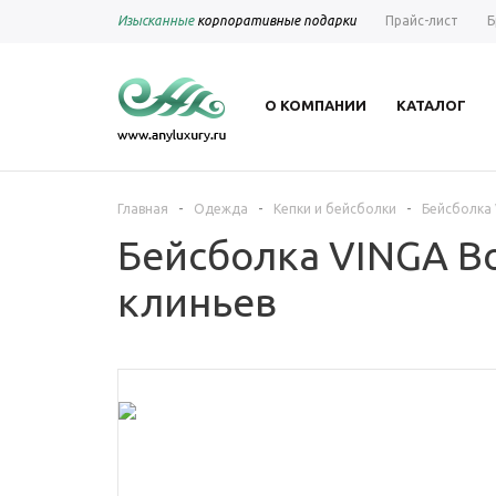
Изысканные
корпоративные подарки
Прайс-лист
Б
О КОМПАНИИ
КАТАЛОГ
-
-
-
Главная
Одежда
Кепки и бейсболки
Бейсболка 
Бейсболка VINGA Bo
клиньев