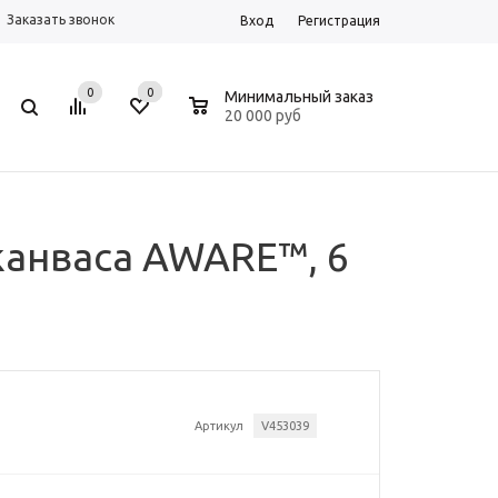
Заказать звонок
Вход
Регистрация
0
0
0
Минимальный заказ
20 000 руб
канваса AWARE™, 6
Артикул
V453039