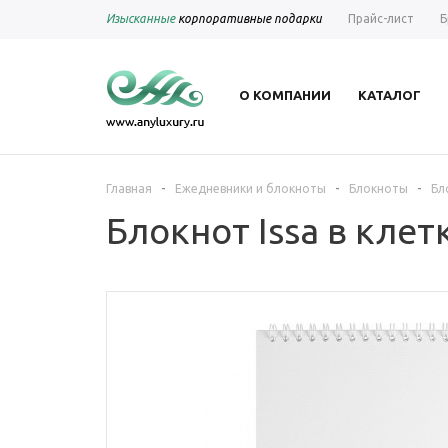
Изысканные
корпоративные подарки
Прайс-лист
Б
О КОМПАНИИ
КАТАЛОГ
-
-
-
Главная
Ежедневники и блокноты
Блокноты
Бл
Блокнот Issa в клет