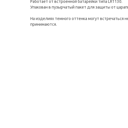
Работает от встроенной батарейки типа LR1130.
Упакован в пузырчатый пакет для защиты от царап
На изделиях темного оттенка могут встречаться н
принимаются.