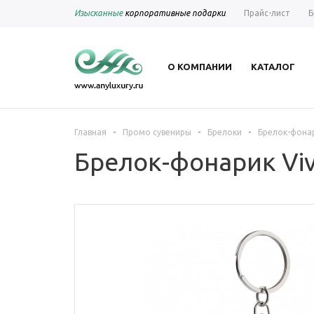
Изысканные
корпоративные подарки
Прайс-лист
Б
О КОМПАНИИ
КАТАЛОГ
-
-
-
Главная
Промо сувениры
Брелоки
Брелок-фонари
Брелок-фонарик Vivi