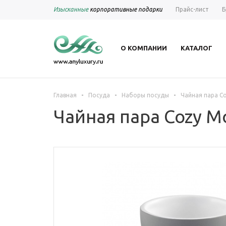
Изысканные
корпоративные подарки
Прайс-лист
Б
О КОМПАНИИ
КАТАЛОГ
-
-
-
Главная
Посуда
Наборы посуды
Чайная пара Co
Чайная пара Cozy Mo