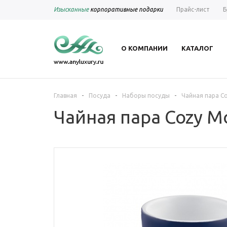
Изысканные
корпоративные подарки
Прайс-лист
Б
О КОМПАНИИ
КАТАЛОГ
-
-
-
Главная
Посуда
Наборы посуды
Чайная пара Co
Чайная пара Cozy Mo