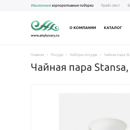
Изысканные
корпоративные подарки
Прайс-лист
Б
О КОМПАНИИ
КАТАЛОГ
-
-
-
Главная
Посуда
Наборы посуды
Чайная пара St
Чайная пара Stansa,