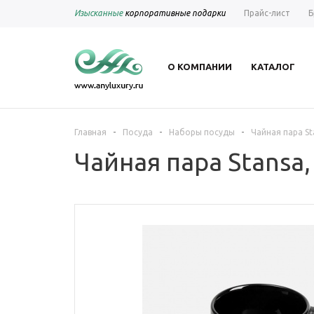
Изысканные
корпоративные подарки
Прайс-лист
Б
О КОМПАНИИ
КАТАЛОГ
-
-
-
Главная
Посуда
Наборы посуды
Чайная пара St
Чайная пара Stansa,