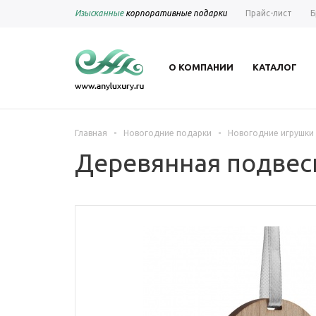
Изысканные
корпоративные подарки
Прайс-лист
Б
О КОМПАНИИ
КАТАЛОГ
-
-
Главная
Новогодние подарки
Новогодние игрушки
Деревянная подвеск