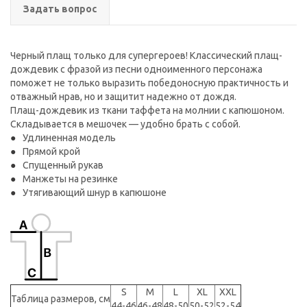
Задать вопрос
Черный плащ только для супергероев! Классический плащ-
дождевик с фразой из песни одноименного персонажа
поможет не только выразить победоносную практичность и
отважный нрав, но и защитит надежно от дождя.
Плащ-дождевик из ткани таффета на молнии с капюшоном.
Складывается в мешочек — удобно брать с собой.
Удлиненная модель
Прямой крой
Спущенный рукав
Манжеты на резинке
Утягивающий шнур в капюшоне
S
M
L
XL
XXL
Таблица размеров, см
44-46
46-48
48-50
50-52
52-54