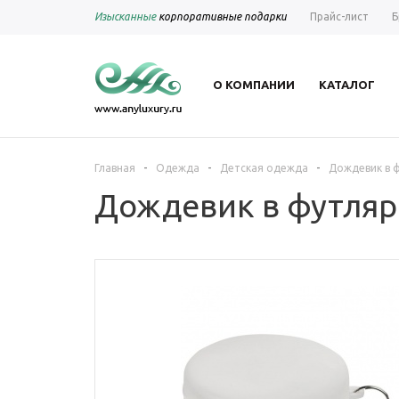
Изысканные
корпоративные подарки
Прайс-лист
Б
О КОМПАНИИ
КАТАЛОГ
-
-
-
Главная
Одежда
Детская одежда
Дождевик в ф
Дождевик в футляре