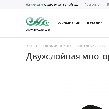
Изысканные
корпоративные подарки
Прайс-лист
Б
О КОМПАНИИ
КАТАЛОГ
-
-
-
Главная
Товары для отдыха
Спортивные товары
Двухслойная многор