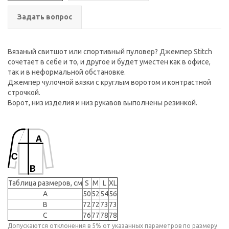
Задать вопрос
Вязаный свитшот или спортивный пуловер? Джемпер Stitch
сочетает в себе и то, и другое и будет уместен как в офисе,
так и в неформальной обстановке.
Джемпер чулочной вязки с круглым воротом и контрастной
строчкой.
Ворот, низ изделия и низ рукавов выполнены резинкой.
Таблица размеров, см
S
M
L
XL
A
50
52
54
56
B
72
72
73
73
C
76
77
78
78
Допускаются отклонения в 5% от указанных параметров по размеру